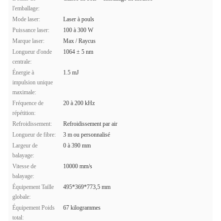
l'emballage:
Mode laser:
Laser à pouls
Puissance laser:
100 à 300 W
Marque laser:
Max / Raycus
Longueur d'onde
1064 ± 5 nm
centrale:
Énergie à
1.5 mJ
impulsion unique
maximale:
Fréquence de
20 à 200 kHz
répétition:
Refroidissement:
Refroidissement par air
Longueur de fibre:
3 m ou personnalisé
Largeur de
0 à 390 mm
balayage:
Vitesse de
10000 mm/s
balayage:
Équipement Taille
495*369*773,5 mm
globale:
Équipement Poids
67 kilogrammes
total: