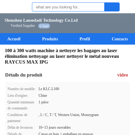
Shenzhen Lansedadi Technology Co.Ltd
Verified Supplier
2 Years
Accueil
Produits
Profil
Contacts
100 à 300 watts machine à nettoyer les bagages au laser
élimination nettoyage au laser nettoyer le métal nouveau
RAYCUS MAX IPG
Détails du produit
video
Numéro de modèle:
Le KLC-L100
Lieu d'origine:
Chine
Quantité minimum
1 pièce
de commande:
Conditions de
, L / C, T / T, Western Union, Moneygram
paiement:
Délai de livraison:
10~15 jours ouvrables
Détails de
Caisse en bois + emballage en mousse