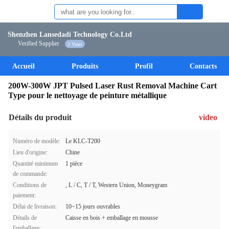
Shenzhen Lansedadi Technology Co.Ltd
Verified Supplier
2 Years
Accueil
Produits
Profil
Contacts
200W-300W JPT Pulsed Laser Rust Removal Machine Cart
Type pour le nettoyage de peinture métallique
Détails du produit
video
Numéro de modèle:
Le KLC-T200
Lieu d'origine:
Chine
Quantité minimum
1 pièce
de commande:
Conditions de
, L / C, T / T, Western Union, Moneygram
paiement:
Délai de livraison:
10~15 jours ouvrables
Détails de
Caisse en bois + emballage en mousse
l'emballage: