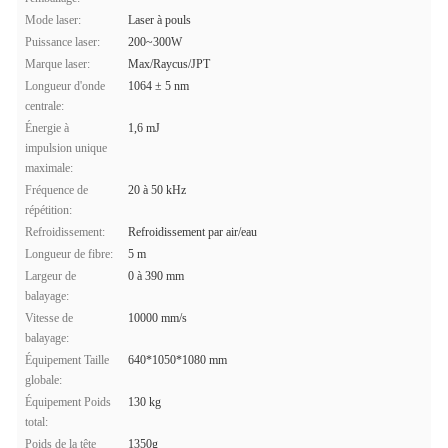
Mode laser:
Laser à pouls
Puissance laser:
200~300W
Marque laser:
Max/Raycus/JPT
Longueur d'onde
1064 ± 5 nm
centrale:
Énergie à
1,6 mJ
impulsion unique
maximale:
Fréquence de
20 à 50 kHz
répétition:
Refroidissement:
Refroidissement par air/eau
Longueur de fibre:
5 m
Largeur de
0 à 390 mm
balayage:
Vitesse de
10000 mm/s
balayage:
Équipement Taille
640*1050*1080 mm
globale:
Équipement Poids
130 kg
total:
Poids de la tête
1350g