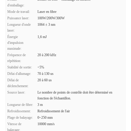
d'emballage:
Mode de travail:
Laser en fibre
Puissance laser:
100W/200W/300W
Longueur d'onde
1064 ± 3 nm
laser:
Énergie
1,6 mJ
d'impulsion
maximale:
Fréquence de
20 à 200 kHz
répétition:
Stabilité de sortie:
<5%
Délai d'allumage:
70 à 130 us
Délai de
20 à 60 us
déclenchement:
Source laser:
Le nombre de points de contrôle doit être déterminé en
fonction de l'échantillon.
Longueur de fibre:
3 m
Refroidissement:
Refroidissement de l'air
Plage de balayage:
0~250 mm
Vitesse de
10000 mm/s
balayage: