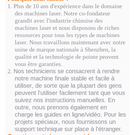
Poids de la tête laser
750 g
1.
Plus de 10 ans d'expérience dans le domaine
Taille globale de l'équipement
216*132*346
des machines laser. Notre co-fondateur
Poids total de l'équipement
10 kg
grandit avec l'industrie chinoise des
machines laser et nous disposons de riches
ressources pour tous les types de machines
laser. Nous travaillons maintenant avec notre
usine de marque nationale à Shenzhen, la
qualité et la technologie de pointe peuvent
vous être garanties.
2.
Nos techniciens se consacrent à rendre
notre machine finale stable et facile à
utiliser, de sorte que la plupart des gens
peuvent l'utiliser facilement tant que vous
suivez nos instructions manuelles. En
outre, nous prenons également en
charge les guides en ligne/vidéo. Pour les
projets spéciaux, nous fournissons un
support technique sur place à l'étranger.