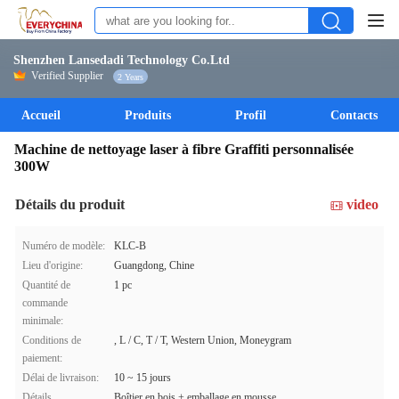
Shenzhen Lansedadi Technology Co.Ltd
Verified Supplier
2 Years
Accueil
Produits
Profil
Contacts
Machine de nettoyage laser à fibre Graffiti personnalisée
300W
Détails du produit
video
Numéro de modèle:
KLC-B
Lieu d'origine:
Guangdong, Chine
Quantité de
1 pc
commande
minimale:
Conditions de
, L / C, T / T, Western Union, Moneygram
paiement:
Délai de livraison:
10 ~ 15 jours
Détails
Boîtier en bois + emballage en mousse