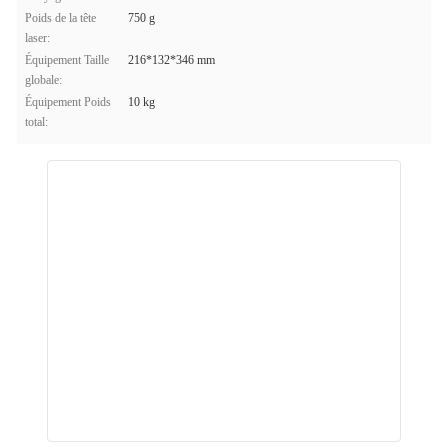
Poids de la tête
750 g
laser:
Équipement Taille
216*132*346 mm
globale:
Équipement Poids
10 kg
total: