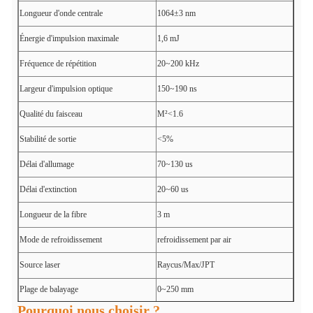
Longueur d'onde centrale
1064±3 nm
Énergie d'impulsion maximale
1,6 mJ
Fréquence de répétition
20~200 kHz
Largeur d'impulsion optique
150~190 ns
Qualité du faisceau
M²<1.6
Stabilité de sortie
<5%
Délai d'allumage
70~130 us
Délai d'extinction
20~60 us
Longueur de la fibre
3 m
Mode de refroidissement
refroidissement par air
Source laser
Raycus/Max/JPT
Plage de balayage
0~250 mm
Pourquoi nous choisir ?
Vitesse de balayage
10000 mm/s