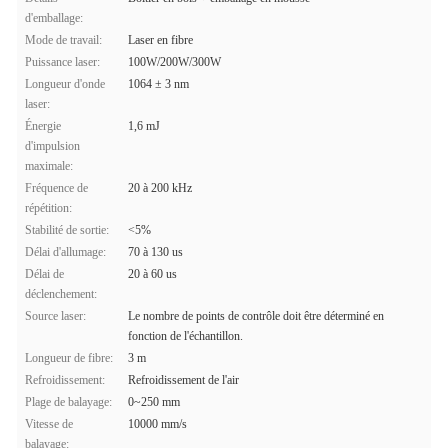
d'emballage:
Mode de travail:
Laser en fibre
Puissance laser:
100W/200W/300W
Longueur d'onde
1064 ± 3 nm
laser:
Énergie
1,6 mJ
d'impulsion
maximale:
Fréquence de
20 à 200 kHz
répétition:
Stabilité de sortie:
<5%
Délai d'allumage:
70 à 130 us
Délai de
20 à 60 us
déclenchement:
Source laser:
Le nombre de points de contrôle doit être déterminé en
fonction de l'échantillon.
Longueur de fibre:
3 m
Refroidissement:
Refroidissement de l'air
Plage de balayage:
0~250 mm
Vitesse de
10000 mm/s
balayage: