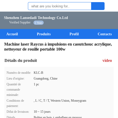
Shenzhen Lansedadi Technology Co.Ltd
Verified Supplier
2 Years
Accueil
Produits
Profil
Contacts
Machine laser Raycus à impulsions en caoutchouc acrylique,
nettoyeur de rouille portable 100w
Détails du produit
video
Numéro de modèle:
KLC-B
Lieu d'origine:
Guangdong, Chine
Quantité de
1 pc
commande
minimale:
Conditions de
, L / C, T / T, Western Union, Moneygram
paiement:
Délai de livraison:
10 ~ 15 jours
Détails
Boîtier en bois + emballage en mousse