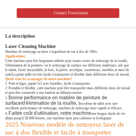
Contact Fournisseur
La description
Laser Cleaning Machine
Machine de nettoyage au laser à impulsion de sac à dos de 100w
Applications:
Cette machine peut être largement utilisée pour toutes sortes de nettoyage de la rouille,
l'élimination de la peinture, ou le nettoyage de surface sur différents matériaux, tels que
le métal, l'acier inoxydable, le bois, la pierre, arcylique, caoutchouc, meubles,et ainsi de
suiteLa petite taille est très facile à transporter et flexible dans différents lieux de travail.
Quels sont les avantages de notre machine?
1.
Petit et léger, papier A3 avec bretelles, facile à transporter.
2.
Portable et flexible, cette machine peut être transportée dans différents lieux de travail
et peut être connectée à une batterie au lithium externe.
Bonne performance en matière de peinture de
3.
surface/d'élimination de la rouille, s
système de table avec une
excellente performance de nettoyage, machine de nettoyage laser rapide et efficace.
Faible coût d'utilisation, notre machine
4.
une longue durée de vie
allant jusqu'à 50.000 heures, une machine laser peu coûteuse et écologique.
2025 Nouveau modèle de nettoyeur laser de
sac à dos flexible et facile à transporter