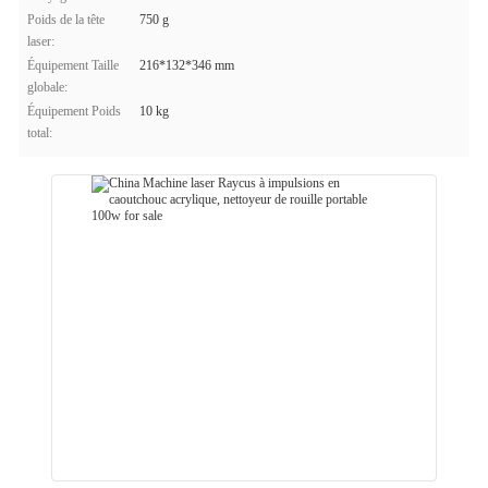
Poids de la tête
750 g
laser:
Équipement Taille
216*132*346 mm
globale:
Équipement Poids
10 kg
total: