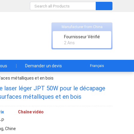
Manufacturer from China
td
Fournisseur Vérifié
2 Ans
nous
Demander un devis
Français
faces métalliques et en bois
 laser léger JPT 50W pour le décapage
s surfaces métalliques et en bois
ix
Chaîne vidéo
-P
g, Chine