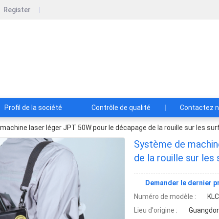
Register
Shenzhen Lansedadi Technology Co.L
Shenzhen Lansedadi Technology Co.Ltd
Profil de la société
Contrôle de qualité
Contactez 
achine laser léger JPT 50W pour le décapage de la rouille sur les sur
Système de machine
de la rouille sur le
Demander le dernier pr
Numéro de modèle :
KLC
Lieu d'origine :
Guangdon