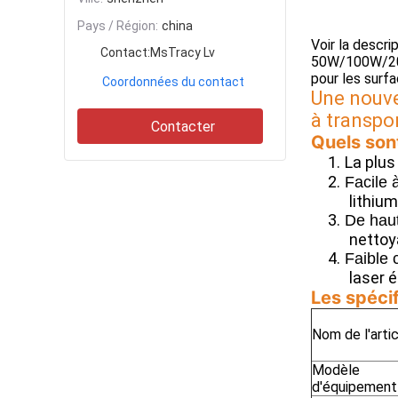
Pays / Région:
china
Voir la descri
Contact:
MsTracy Lv
50W/100W/200
pour les surf
Coordonnées du contact
Une nouvel
à transpor
Contacter
Quels son
1.
La plus 
2.
Facile 
lithium
3.
De haut
nettoy
4.
Faible c
laser é
Les spécif
Nom de l'arti
Modèle
d'équipement