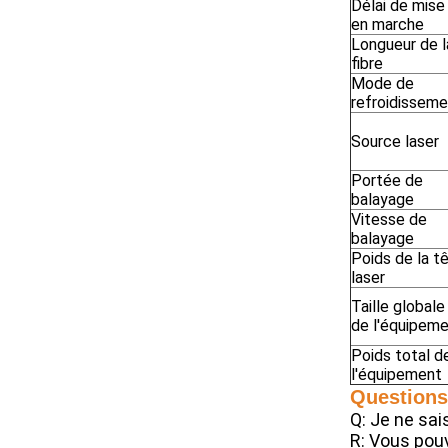
Délai de mise
en marche
Longueur de l
fibre
Mode de
refroidissem
Source laser
Portée de
balayage
Vitesse de
balayage
Poids de la t
laser
Taille globale
de l'équipem
Poids total d
l'équipement
Questions
Q: Je ne sai
R: Vous pouv