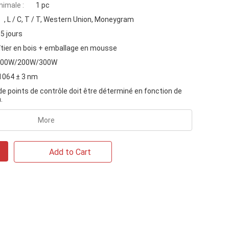
imale :
1 pc
, L / C, T / T, Western Union, Moneygram
5 jours
îtier en bois + emballage en mousse
100W/200W/300W
1064 ± 3 nm
e points de contrôle doit être déterminé en fonction de
.
More
Add to Cart