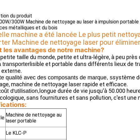
ption du produit
W/300W Machine de nettoyage au laser à impulsion portable Su
aces métalliques et du bois
le machine a été lancée Le plus petit nettoyan
ter Machine de nettoyage laser pour éliminer 
t les avantages de notre machine?
petite taille du monde, petite et ultra-légère, à peu près d
lisible et portable dans différents lieux de t
à transporter
 externe.
système de
e qualité avec des composants de marque, s
age, machine de nettoyage laser rapide et efficace.
longue durée de vie jusqu'à 50.000 heure
oût d'utilisation,
cologique, sans fournitures et sans pollution, c'est une
ications:
Machine de nettoyage au
cle
laser portable
Le KLC-P