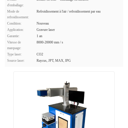
d'emballage:
Mode de
Refroidissement à l'air / refroidissement par eau
refroidissement:
Condition:
Nouveau
Application:
Gravure laser
Garantie:
1 an
Vitesse de
8000-20000 mm / s
marquage:
Type laser:
CO2
Source laser:
Raycus, JPT, MAX, IPG