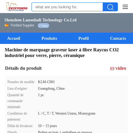
Shenzhen Lansedadi Technology Co.Ltd
Verified Supplier
2 Years
Accueil
Produits
Profil
Contacts
Machine de marquage graveur laser à fibre Raycus CO2
industriel pour verre, pierre, céramique
Détails du produit
video
Numéro de modèle:
KLM-C001
Lieu d'origine:
Guangdong, Chine
Quantité de
1 pc
commande
minimale:
Conditions de
L / C, T / T, Western Union, Moneygram
paiement:
Délai de livraison:
10 ~ 15 jours
Détails
Boîtier en bois + emballage en mousse