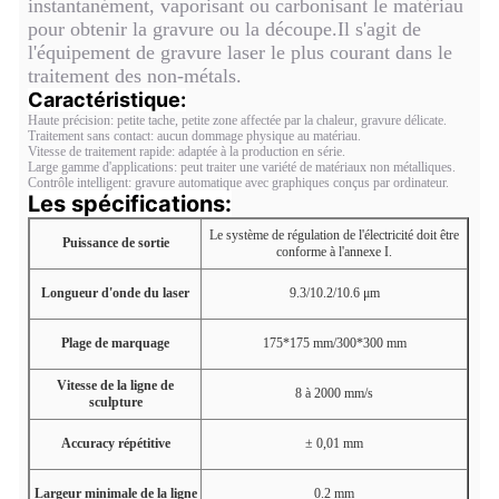
instantanément, vaporisant ou carbonisant le matériau
pour obtenir la gravure ou la découpe.Il s'agit de
l'équipement de gravure laser le plus courant dans le
traitement des non-métals.
Caractéristique:
Haute précision: petite tache, petite zone affectée par la chaleur, gravure délicate.
Traitement sans contact: aucun dommage physique au matériau.
Vitesse de traitement rapide: adaptée à la production en série.
Large gamme d'applications: peut traiter une variété de matériaux non métalliques.
Contrôle intelligent: gravure automatique avec graphiques conçus par ordinateur.
Les spécifications:
Le système de régulation de l'électricité doit être
Puissance de sortie
conforme à l'annexe I.
Longueur d'onde du laser
9.3/10.2/10.6 μm
Plage de marquage
175*175 mm/300*300 mm
Vitesse de la ligne de
8 à 2000 mm/s
sculpture
Accuracy répétitive
± 0,01 mm
Largeur minimale de la ligne
0.2 mm