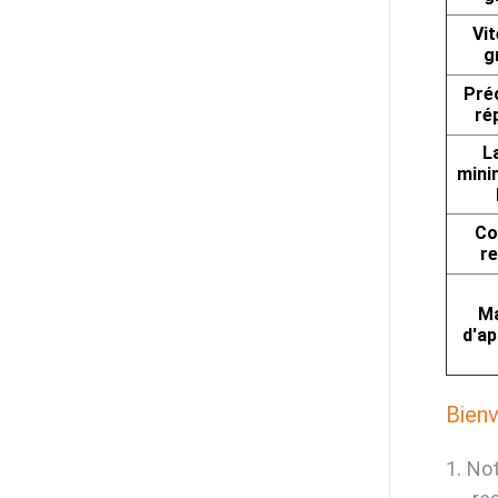
Vi
g
Pré
ré
L
mini
C
re
Ma
d'ap
Bienv
1.
Not