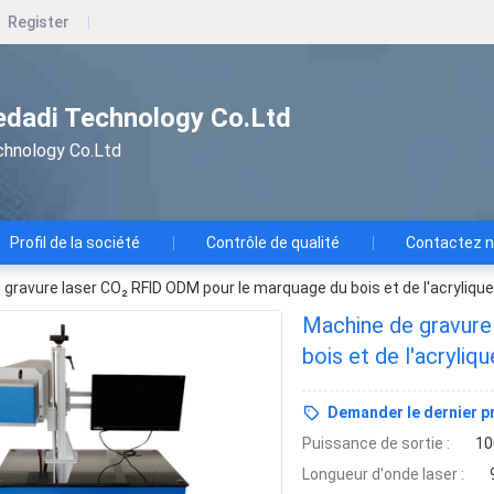
Register
dadi Technology Co.Ltd
chnology Co.Ltd
Profil de la société
Contrôle de qualité
Contactez 
gravure laser CO₂ RFID ODM pour le marquage du bois et de l'acrylique
Machine de gravure
bois et de l'acryliqu
Demander le dernier pr
Puissance de sortie :
10
Longueur d'onde laser :