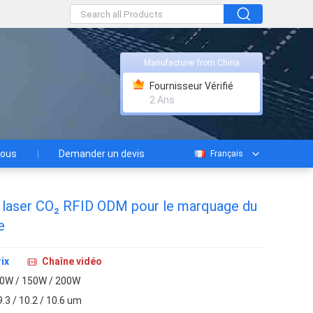
Manufacturer from China
Fournisseur Vérifié
2 Ans
nous
Demander un devis
Français
 laser CO₂ RFID ODM pour le marquage du
e
ix
Chaîne vidéo
0W / 150W / 200W
9.3 / 10.2 / 10.6 um