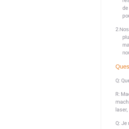
re
de
po
2.
Nos 
pl
ma
no
Quest
Q: Qu
R: Ma
machi
laser,
Q: Je