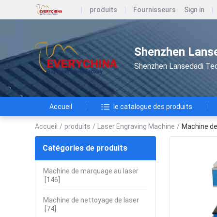
produits
Fournisseurs
Sign in
Shenzhen Lanse
Shenzhen Lansedadi Te
Accueil
le catalogue des produits
Accueil
/
produits
/
Laser Engraving Machine
/
Machine de 
Catégories de produits
Machine de marquage au laser
[146]
Machine de nettoyage de laser
[74]