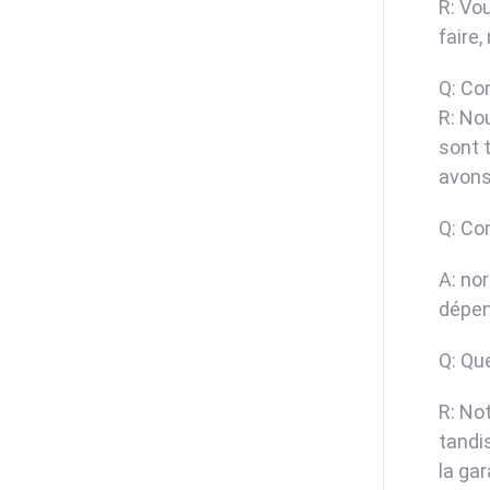
R: Vo
faire
Q: Co
R: No
sont t
avons
Q: Co
A: no
dépen
Q: Que
R: No
tandi
la ga