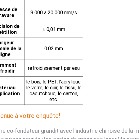
tesse de
8 000 à 20 000 mm/s
ravure
cision de
± 0,01 mm
pétition
argeur
male de la
0.02 mm
ligne
omment
refroidissement par eau
froidir
le bois, le PET, l'acrylique,
tériau
le verre, le cuir, le tissu, le
plication
caoutchouc, le carton,
etc.
enue à votre enquête!
re co-fondateur grandit avec l'industrie chinoise de la 