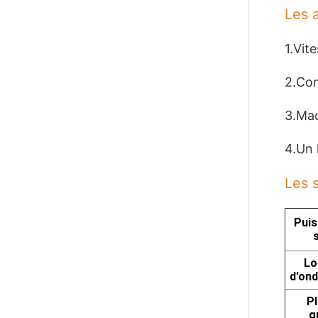
Les 
1.
Vite
2.
Con
3.
Mac
4.
Un 
Les s
Puis
Lo
d'ond
Pl
g