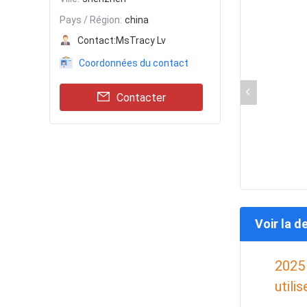
Pays / Région:
china
Contact:
MsTracy Lv
Coordonnées du contact
Contacter
Voir la d
2025 
utilis