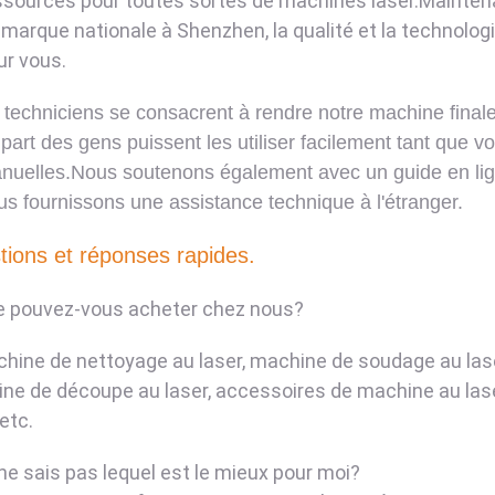
ssources pour toutes sortes de machines laser.Maintenan
 marque nationale à Shenzhen, la qualité et la technolog
ur vous.
techniciens se consacrent à rendre notre machine finale st
upart des gens puissent les utiliser facilement tant que v
nuelles.Nous soutenons également avec un guide en lign
us fournissons une assistance technique à l'étranger.
ions et réponses rapides.
e pouvez-vous acheter chez nous?
chine de nettoyage au laser, machine de soudage au lase
ne de découpe au laser, accessoires de machine au laser
 etc.
 ne sais pas lequel est le mieux pour moi?