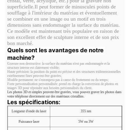
cristal, verre, acrylique, etc.) pour la gravure non
superficielle.Il peut former de minuscules points de
soufflage à l'intérieur du matériau et éventuellement
se combiner en une image ou un motif en trois
dimensions sans endommager la surface du matériau.
Ce modèle est maintenant très populaire en raison de
son excellent effet de sculpture interne et de son prix
bon marché.
Quels sont les avantages de notre 
machine?
Gravure non destructive: la surface du matériau n'est pas endommagée et la
structure interne est clairement visible;
Haute précision: la position du point est précise et des structures tridimensionnelles
extrêmement fines peuvent être gravées;
Modèle permanent: ne s'estompera pas à cause du frottement ou du temps;
Forte personnalisation personnalisée: prend en charge la conversion de photos en
images 3D pour répondre aux besoins personnalisés du client.
Les photos 3D et simples peuvent être gravées, vous pouvez graver les photos dans
votre téléphone directement sur des matériaux cristallins.
Les spécifications:
Longueur d'onde du laser
355 nm
Puissance laser
5W ou 3W