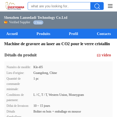
Shenzhen Lansedadi Technology Co.Ltd
Verified Supplier
2 Years
Accueil
Produits
Profil
Contacts
Machine de gravure au laser au CO2 pour le verre cristallin
Détails du produit
video
Numéro de modèle:
Kle-i05
Lieu d'origine:
Guangdong, Chine
Quantité de
1 pc
commande
minimale:
Conditions de
L / C, T / T, Western Union, Moneygram
paiement:
Délai de livraison:
10 ~ 15 jours
Détails
Boîtier en bois + emballage en mousse
d'emballage: