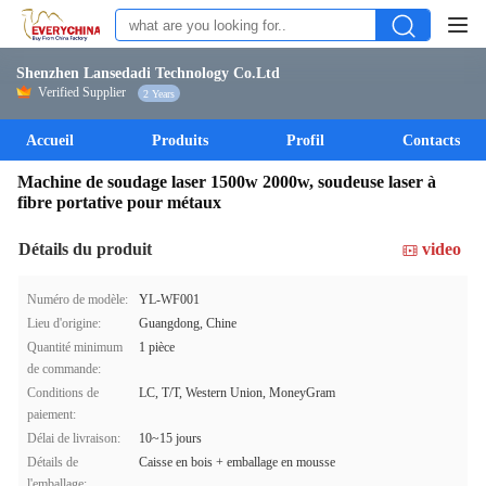
Shenzhen Lansedadi Technology Co.Ltd
Verified Supplier
2 Years
Accueil
Produits
Profil
Contacts
Machine de soudage laser 1500w 2000w, soudeuse laser à
fibre portative pour métaux
Détails du produit
video
Numéro de modèle:
YL-WF001
Lieu d'origine:
Guangdong, Chine
Quantité minimum
1 pièce
de commande:
Conditions de
LC, T/T, Western Union, MoneyGram
paiement:
Délai de livraison:
10~15 jours
Détails de
Caisse en bois + emballage en mousse
l'emballage: