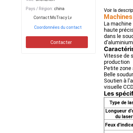
Pays / Région:
china
Voir la descri
Machines 
Contact:
MsTracy Lv
La machine 
Coordonnées du contact
haute précis
dans le soud
d'aluminium,
Contacter
Caractéri
Vitesse de s
production
Petite zone 
Belle soudur
Soutien à l
visuelle CC
Les spécif
Type de la
Longueur d'
du laser
Feux d'indic