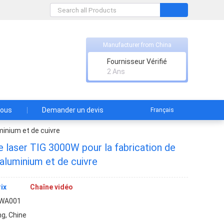
Manufacturer from China
td
Fournisseur Vérifié
2 Ans
nous
Demander un devis
Français
minium et de cuivre
 laser TIG 3000W pour la fabrication de
'aluminium et de cuivre
ix
Chaîne vidéo
-WA001
g, Chine