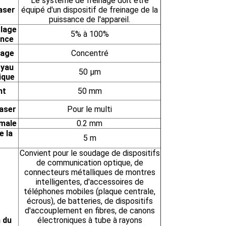
Le système de freinage doit être
aser
équipé d'un dispositif de freinage de la
puissance de l'appareil.
glage
5% à 100%
ance
dage
Concentré
oyau
50 μm
ique
nt
50 mm
aser
Pour le multi
imale
0.2 mm
e la
5 m
Convient pour le soudage de dispositifs
de communication optique, de
connecteurs métalliques de montres
intelligentes, d'accessoires de
téléphones mobiles (plaque centrale,
écrous), de batteries, de dispositifs
d'accouplement en fibres, de canons
n du
électroniques à tube à rayons