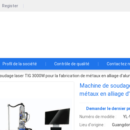
Register
Shenzhen Lansedadi Technology Co.L
Shenzhen Lansedadi Technology Co.Ltd
Profil de la société
Contrôle de qualité
Contactez 
udage laser TIG 3000W pour la fabrication de métaux en alliage d'alu
Machine de soudage
métaux en alliage d
Demander le dernier pr
Numéro de modèle :
YL
Lieu d'origine :
Guangdon