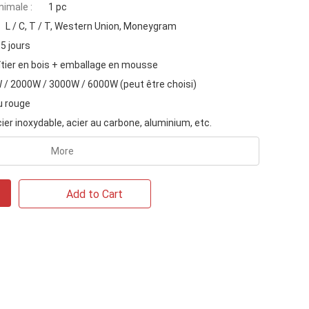
imale :
1 pc
L / C, T / T, Western Union, Moneygram
5 jours
îtier en bois + emballage en mousse
/ 2000W / 3000W / 6000W (peut être choisi)
u rouge
ier inoxydable, acier au carbone, aluminium, etc.
More
Add to Cart