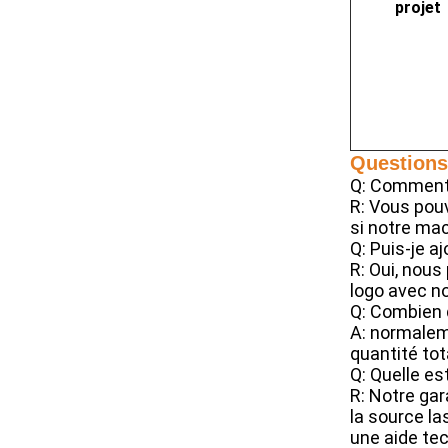
projet
Questions
Q: Comment 
R: Vous pouv
si notre ma
Q: Puis-je a
R: Oui, nous
logo avec no
Q: Combien 
A: normaleme
quantité to
Q: Quelle es
R: Notre gar
la source la
une aide te