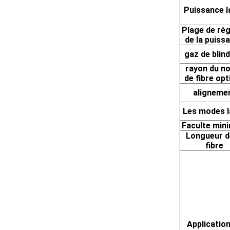
Puissance l
Plage de ré
de la puiss
gaz de blin
rayon du n
de fibre opt
aligneme
Les modes l
Faculte min
Longueur d
fibre
Applicatio