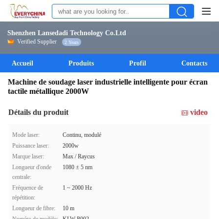
Shenzhen Lansedadi Technology Co.Ltd
Verified Supplier
2 Years
Accueil
Produits
Profil
Contacts
Machine de soudage laser industrielle intelligente pour écran
tactile métallique 2000W
Détails du produit
video
Mode laser:
Continu, modulé
Puissance laser:
2000w
Marque laser:
Max / Raycus
Longueur d'onde
1080 ± 5 nm
centrale:
Fréquence de
1 ~ 2000 Hz
répétition:
Longueur de fibre:
10 m