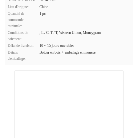
Numéro de modèle:
KLW-P002
Lieu d'origine:
Chine
Quantité de
1 pc
commande
minimale:
Conditions de
, L / C, T / T, Western Union, Moneygram
paiement:
Délai de livraison:
10 ~ 15 jours ouvrables
Détails
Boîtier en bois + emballage en mousse
d'emballage: