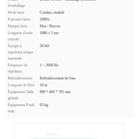
d'emballage:
Mode laser:
Continu, modulé
Puissance laser:
2000w
Marque laser:
Max / Raycus
Longueur d'onde
1080 ± 5 nm
centrale:
Énergie à
50 MJ
impulsion unique
maximale:
Fréquence de
1 ~ 2000 Hz
répétition:
Refroidissement:
Refroidissement de l'eau
Longueur de fibre:
10 m
Équipement Taille
899 * 469 * 781 mm
globale:
Équipement Poids
93 kg
total: