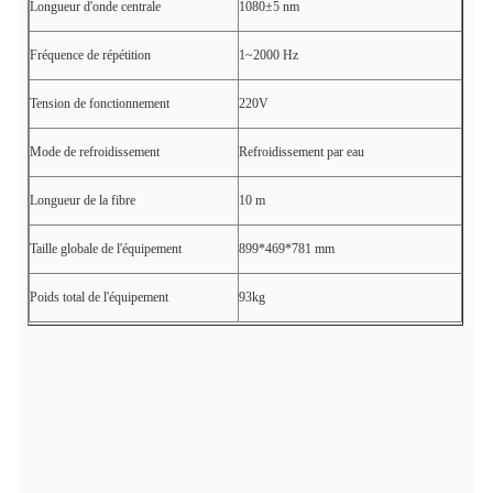
Longueur d'onde centrale
1080±5 nm
Fréquence de répétition
1~2000 Hz
Tension de fonctionnement
220V
Mode de refroidissement
Refroidissement par eau
Longueur de la fibre
10 m
Taille globale de l'équipement
899*469*781 mm
Poids total de l'équipement
93kg