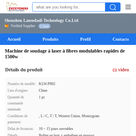
Shenzhen Lansedadi Technology Co.Ltd
Verified Supplier
2 Years
Accueil
Produits
Profil
Contacts
Machine de soudage à laser à fibres modulables rapides de
1500w
Détails du produit
video
Numéro de modèle:
KLW-P002
Lieu d'origine:
Chine
Quantité de
1 pc
commande
minimale:
Conditions de
, L / C, T / T, Western Union, Moneygram
paiement:
Délai de livraison:
10 ~ 15 jours ouvrables
Détails
Boîtier en bois + emballage en mousse