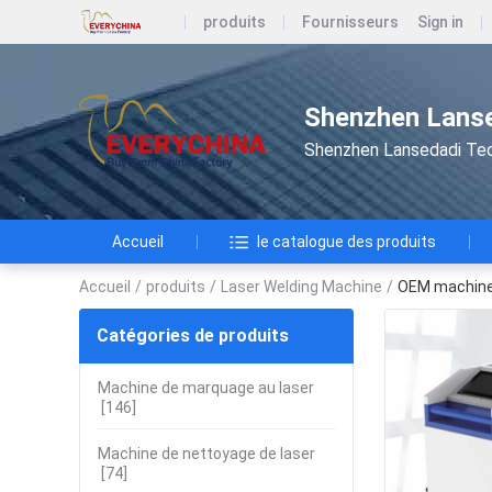
produits
Fournisseurs
Sign in
Shenzhen Lanse
Shenzhen Lansedadi Te
Accueil
le catalogue des produits
Accueil
/
produits
/
Laser Welding Machine
/
OEM machine 
Catégories de produits
Machine de marquage au laser
[146]
Machine de nettoyage de laser
[74]