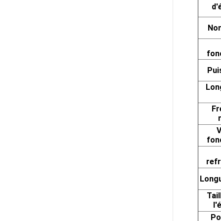
d'
Nom
fon
Pui
Lon
Fr
V
fon
ref
Longu
Tail
l'
Po