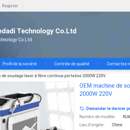
Register
dadi Technology Co.Ltd
chnology Co.Ltd
Profil de la société
Contrôle de qualité
Contactez 
de soudage laser à fibre continue portative 2000W 220V
OEM machine de sou
2000W 220V
Demander le dernier pr
Numéro de modèle :
KLW
Lieu d'origine :
Chine