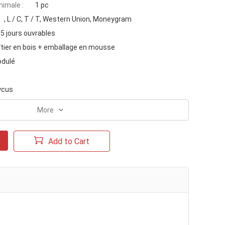
imale :
1 pc
, L / C, T / T, Western Union, Moneygram
5 jours ouvrables
îtier en bois + emballage en mousse
odulé
w
ycus
More
Add to Cart