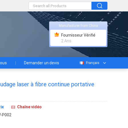
Manufacturer from China
Fournisseur Vérifié
2 Ans
nous
Demander un devis
Français
dage laser à fibre continue portative
ix
Chaîne vidéo
-P002