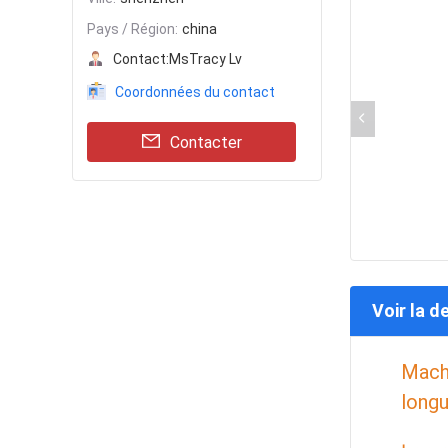
Pays / Région:
china
Contact:
MsTracy Lv
Coordonnées du contact
Contacter
Voir la d
Machi
longu