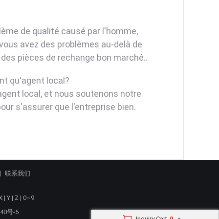
blème de qualité causé par l'homme,
Si vous avez des problèmes au-delà de
et des pièces de rechange bon marché..
t qu'agent local?
agent local, et nous soutenons notre
pour s'assurer que l'entreprise bien.
联系我们
X
|
Y
|
Z
|
0~9
40号-5
Inquiry Cart
0