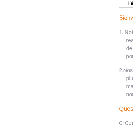
l'
Bienv
1.
Not
re
de
po
2.
Nos 
pl
ma
no
Quest
Q: Qu