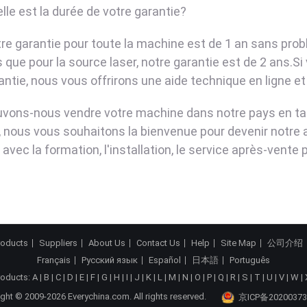
lle est la durée de votre garantie?
tre garantie pour toute la machine est de 1 an sans pro
s que pour la source laser, notre garantie est de 2 ans.
rantie, nous vous offrirons une aide technique en ligne 
uvons-nous vendre votre machine dans notre pays en tan
i, nous vous souhaitons la bienvenue pour devenir notre 
avec la formation, l'installation, le service après-vente 
roducts
Suppliers
About Us
Contact Us
Help
Site Map
公司介绍
Français
Русский язык
Español
日本語
Português
roducts:
A
|
B
|
C
|
D
|
E
|
F
|
G
|
H
|
I
|
J
|
K
|
L
|
M
|
N
|
O
|
P
|
Q
|
R
|
S
|
T
|
U
|
V
|
W
|
ght © 2009-2026 Everychina.com. All rights reserved.
京ICP备20200373