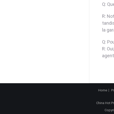
Q: Que
R: No
tandi
la ga
Q: Po
R: Ou
agent 
Home
P
China Hot P
Copyri