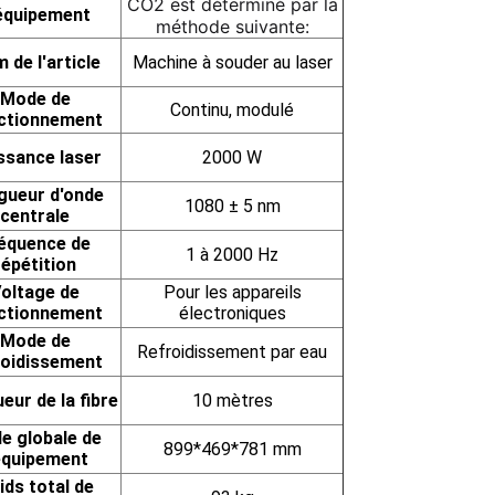
CO2 est déterminé par la
équipement
méthode suivante:
 de l'article
Machine à souder au laser
Mode de
Continu, modulé
ctionnement
ssance laser
2000 W
gueur d'onde
1080 ± 5 nm
centrale
équence de
1 à 2000
Hz
répétition
oltage de
Pour les appareils
ctionnement
électroniques
Mode de
Refroidissement par eau
roidissement
eur de la fibre
10 mètres
le globale de
899*469*781 mm
équipement
ids total de