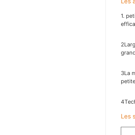
Les 
1. pet
effic
2Larg
grand
3La m
petite
4Tech
Les s