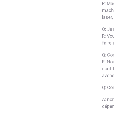
R: Ma
machi
laser,
Q: Je
R: Vo
faire
Q: Co
R: No
sont t
avons
Q: Co
A: no
dépen