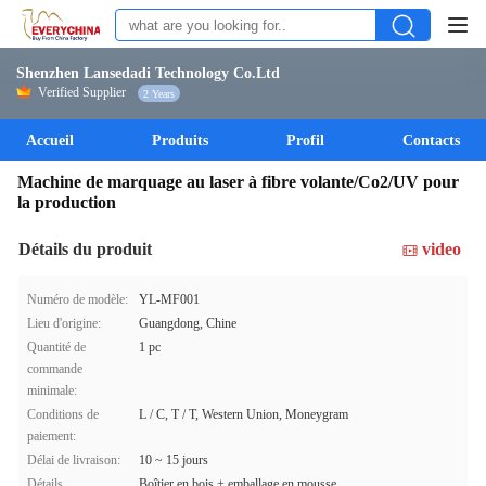
Shenzhen Lansedadi Technology Co.Ltd
Verified Supplier
2 Years
Accueil
Produits
Profil
Contacts
Machine de marquage au laser à fibre volante/Co2/UV pour
la production
Détails du produit
video
Numéro de modèle:
YL-MF001
Lieu d'origine:
Guangdong, Chine
Quantité de
1 pc
commande
minimale:
Conditions de
L / C, T / T, Western Union, Moneygram
paiement:
Délai de livraison:
10 ~ 15 jours
Détails
Boîtier en bois + emballage en mousse