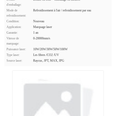
d'emballage:
Mode de
Refroidissement à l'air / refroidissement par eau
refroidissement:
Condition:
Nouveau
Application:
Marquage laser
Garantie:
1 an
Vitesse de
0-20000mm/s
marquage:
Puissance laser:
10W/20W/30W/50W/100W
Type laser:
Les fibres /CO2 /UV
Source laser:
Raycus, JPT, MAX, IPG