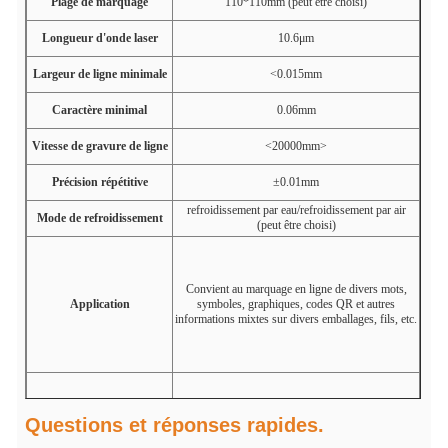
Plage de marquage
110*110mm (peut être choisi)
Longueur d'onde laser
10.6μm
Largeur de ligne minimale
<0.015mm
Caractère minimal
0.06mm
Vitesse de gravure de ligne
<20000mm>
Précision répétitive
±0.01mm
refroidissement par eau/refroidissement par air
Mode de refroidissement
(peut être choisi)
Convient au marquage en ligne de divers mots,
Application
symboles, graphiques, codes QR et autres
informations mixtes sur divers emballages, fils, etc.
Questions et réponses rapides.
Découpe de film mince, noircissement de
l'aluminium anodisé, marquage couleur de l'acier