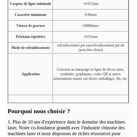
Largeur de ligne minimale
<0.015mm
Caractère minimum
0.06mm
Vitesse de gravure
<20000mm>
Précision répétitive
±0.01mm
refroidissement par eau/refroidissement par air
Mode de refroidissement
(peut être choisi)
Convient au marquage en ligne de divers mots,
Application
symboles, graphiques, codes QR et autres
informations mixtes sur divers emballages, fils, etc.
Pourquoi nous choisir ?
Découpe de film mince, noircissement de
l'aluminium anodisé, marquage couleur de l'acier
Application
1. Plus de 10 ans d'expérience dans le domaine des machines
inoxydable, adapté au marquage de la plupart des
métaux et non-métaux
laser. Notre co-fondateur grandit avec l'industrie chinoise des
machines laser et nous disposons de riches ressources pour