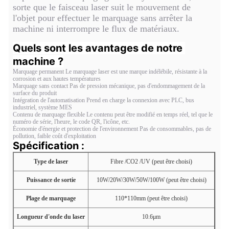
sorte que le faisceau laser suit le mouvement de
l'objet pour effectuer le marquage sans arrêter la
machine ni interrompre le flux de matériaux.
Quels sont les avantages de notre 
machine ?
Marquage permanent Le marquage laser est une marque indélébile, résistante à la
corrosion et aux hautes températures
Marquage sans contact Pas de pression mécanique, pas d'endommagement de la
surface du produit
Intégration de l'automatisation Prend en charge la connexion avec PLC, bus
industriel, système MES
Contenu de marquage flexible Le contenu peut être modifié en temps réel, tel que le
numéro de série, l'heure, le code QR, l'icône, etc.
Économie d'énergie et protection de l'environnement Pas de consommables, pas de
pollution, faible coût d'exploitation
Spécification :
Type de laser
Fibre /CO2 /UV (peut être choisi)
Puissance de sortie
10W/20W/30W/50W/100W (peut être choisi)
Plage de marquage
110*110mm (peut être choisi)
Longueur d'onde du laser
10.6μm