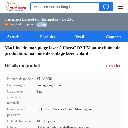
Shenzhen Lansedadi Technology Co.Ltd
Verified Supplier
2 Years
Accueil
Produits
Profil
Contacts
Machine de marquage laser à fibre/CO2/UV pour chaîne de
production, machine de codage laser volant
Détails du produit
video
Numéro de modèle:
YL-MF001
Lieu d'origine:
Guangdong, Chine
Quantité de
1 pc
commande
minimale:
Conditions de
L / C, T / T, Western Union, Moneygram
paiement:
Délai de livraison:
10 ~ 15 jours
Détails
Boîtier en bois + emballage en mousse