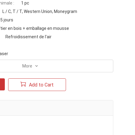
imale :
1 pc
L / C, T / T, Western Union, Moneygram
5 jours
îtier en bois + emballage en mousse
Refroidissement de l'air
aser
More
Add to Cart