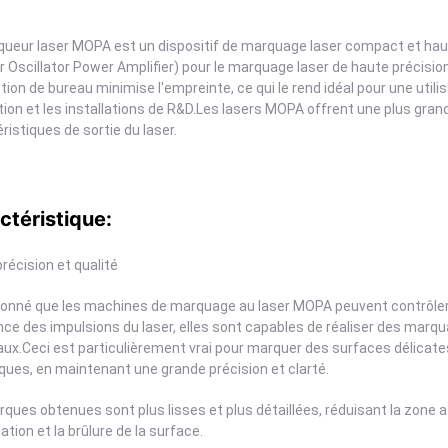
ueur laser MOPA est un dispositif de marquage laser compact et haut
 Oscillator Power Amplifier) pour le marquage laser de haute précision
ion de bureau minimise l'empreinte, ce qui le rend idéal pour une utilis
ion et les installations de R&D.Les lasers MOPA offrent une plus gran
ristiques de sortie du laser.
ctéristique:
récision et qualité
onné que les machines de marquage au laser MOPA peuvent contrôler av
ce des impulsions du laser, elles sont capables de réaliser des marq
ux.Ceci est particulièrement vrai pour marquer des surfaces délicates
ues, en maintenant une grande précision et clarté.
ques obtenues sont plus lisses et plus détaillées, réduisant la zone af
tion et la brûlure de la surface.