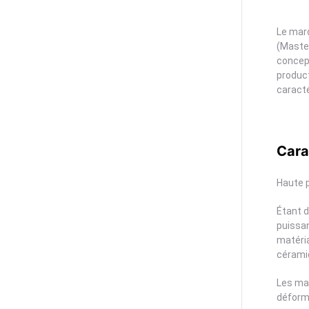
Le marq
(Master
concept
product
caracté
Cara
Haute p
Étant d
puissan
matéria
céramiq
Les mar
déforma