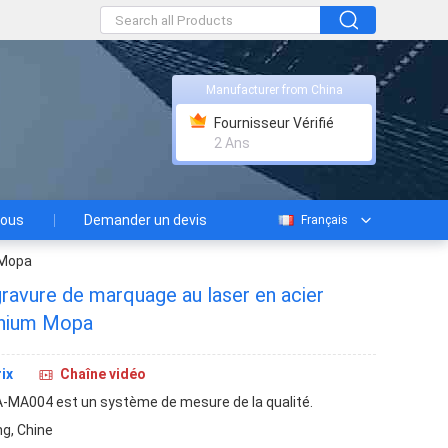
Manufacturer from China
Fournisseur Vérifié
2 Ans
nous
Demander un devis
Français
 Mopa
ravure de marquage au laser en acier
inium Mopa
ix
Chaîne vidéo
-MA004 est un système de mesure de la qualité.
g, Chine