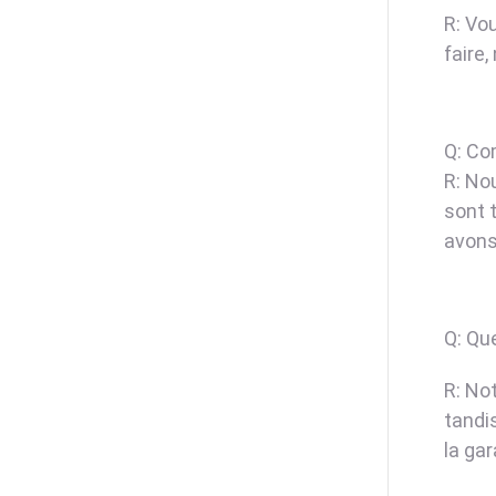
R: Vo
faire
Q: Co
R: No
sont t
avons
Q: Que
R: No
tandi
la ga