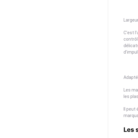
Largeur
C'est l
contrôl
délicat
d'impul
Adapté
Les ma
les pla
Il peut
marquage
Les 