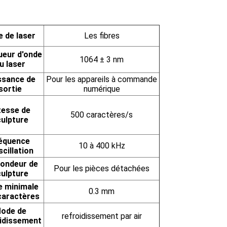
e de laser
Les fibres
eur d'onde
1064 ± 3 nm
u laser
ssance de
Pour les appareils à commande
sortie
numérique
tesse de
500 caractères/s
ulpture
équence
10 à 400 kHz
scillation
ondeur de
Pour les pièces détachées
ulpture
le minimale
0.3 mm
caractères
ode de
refroidissement par air
idissement