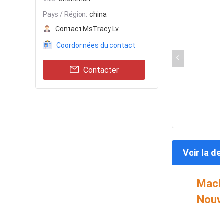
Pays / Région:
china
Contact:
MsTracy Lv
Coordonnées du contact
Contacter
Voir la d
Mach
Nouv