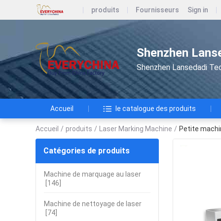
produits
Fournisseurs
Sign in
Shenzhen Lanse
Shenzhen Lansedadi Te
Accueil
le catalogue des produits
Accueil
/
produits
/
Laser Marking Machine
/
Petite machi
Catégories de produits
Machine de marquage au laser
[146]
Machine de nettoyage de laser
[74]