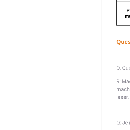
P
m
Ques
Q: Qu
R: Ma
machi
laser,
Q: Je