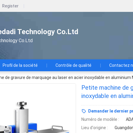
Register
dadi Technology Co.Ltd
chnology Co.Ltd
Profil de la société
Contrôle de qualité
Contactez 
ne de gravure de marquage au laser en acier inoxydable en aluminium
Petite machine de g
inoxydable en alum
Demander le dernier pr
Numéro de modèle :
ADA
Lieu d'origine :
Guangdon