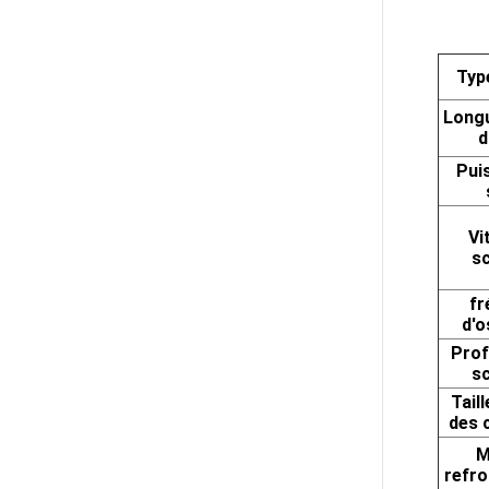
Typ
Longu
d
Pui
Vi
sc
fr
d'o
Prof
sc
Tail
des 
M
refro