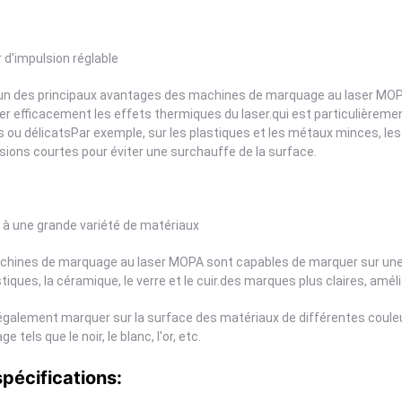
 d'impulsion réglable
'un des principaux avantages des machines de marquage au laser MOPA:
er efficacement les effets thermiques du laser.qui est particulièreme
s ou délicatsPar exemple, sur les plastiques et les métaux minces, les
sions courtes pour éviter une surchauffe de la surface.
 à une grande variété de matériaux
chines de marquage au laser MOPA sont capables de marquer sur une 
stiques, la céramique, le verre et le cuir.des marques plus claires, amélio
 également marquer sur la surface des matériaux de différentes couleu
 tels que le noir, le blanc, l'or, etc.
spécifications: