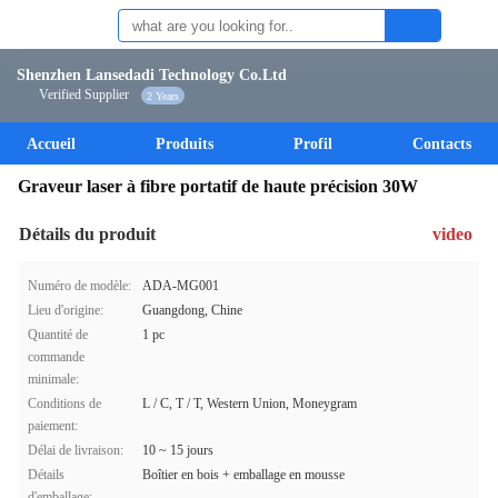
Shenzhen Lansedadi Technology Co.Ltd
Verified Supplier
2 Years
Accueil
Produits
Profil
Contacts
Graveur laser à fibre portatif de haute précision 30W
Détails du produit
video
Numéro de modèle:
ADA-MG001
Lieu d'origine:
Guangdong, Chine
Quantité de
1 pc
commande
minimale:
Conditions de
L / C, T / T, Western Union, Moneygram
paiement:
Délai de livraison:
10 ~ 15 jours
Détails
Boîtier en bois + emballage en mousse
d'emballage: