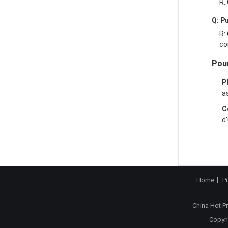
R:
Q: P
R:
co
Pou
P
a
C
d
Home
P
China Hot P
Copyri