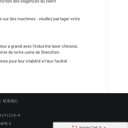
nction des exigences du client.
o sur des machines - veuillez partager votre
ur a grandi avec l'industrie laser chinoise,
ointe de notre usine de Shenzhen.
s pour leur stabilité et leur facilité
联系我们
X
|
Y
|
Z
|
0~9
40号-5
Inquiry Cart
0