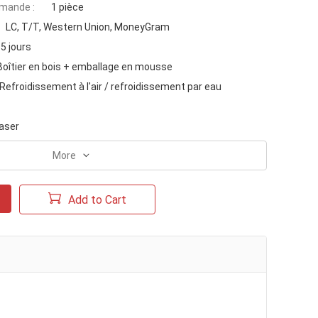
mande :
1 pièce
LC, T/T, Western Union, MoneyGram
5 jours
Boîtier en bois + emballage en mousse
Refroidissement à l'air / refroidissement par eau
aser
More
Add to Cart