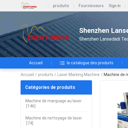
produits
Fournisseurs
Sign in
Shenzhen Lanse
Shenzhen Lansedadi Te
Accueil
le catalogue des produits
Accueil
/
produits
/
Laser Marking Machine
/
Machine de m
Catégories de produits
Machine de marquage au laser
[146]
Machine de nettoyage de laser
[74]