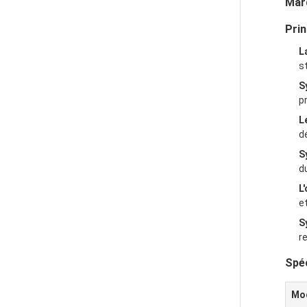
Mar
Pri
L
s
S
p
L
d
S
d
L
e
S
r
Spéc
Mod