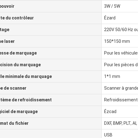
pouvoir
3W / 5W
te du contrôleur
Ézard
tage
220V 50/60 Hz ou
e laser
150*150 mm
esse de marquage
Pour les véhicul
cision du marquage
Pour les pièces 
lle minimale du marquage
1*1 mm
e de scanner
Scanner à grande
tème de refroidissement
Refroidissement 
iciel de marquage
Ézcad
mat du fichier
DXF, BMP, PLT, AI,
USB