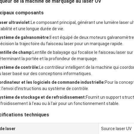
queur de la machine de marquage au laser UV
ncipaux composants
aser ultraviolet:
Le composant principal, générant une lumière laser ul
tabilité et une longue durée de vie.
ystème de galvanomètre:
Il est équipé de deux moteurs galvanomètre
récision la trajectoire du faisceau laser pour un marquage rapide.
entille de champ:
Lentille de balayage qui focalise le faisceau laser sur
éterminant la portée et la profondeur de marquage.
ystème de contrôle:
Le contrôleur intelligent de la machine qui coor
u laser basé sur des conceptions informatiques.
'ordinateur et les logiciels de commande industrielle:
Pour la concep
t l'envoi d'instructions au système de contrôle.
ystème de stockage et de refroidissement:
Fournit un support struc
efroidissement à l'eau ou à l'air pour un fonctionnement stable.
ifications techniques
e laser
Source laser UV