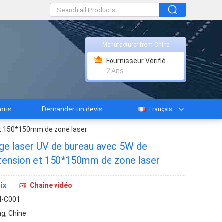
Manufacturer from China
Fournisseur Vérifié
2 Ans
nous
Demander un devis
Français
et 150*150mm de zone laser
e laser UV de bureau avec 5W de
tension et 150*150mm de zone laser
ix
Chaîne vidéo
M-C001
g, Chine