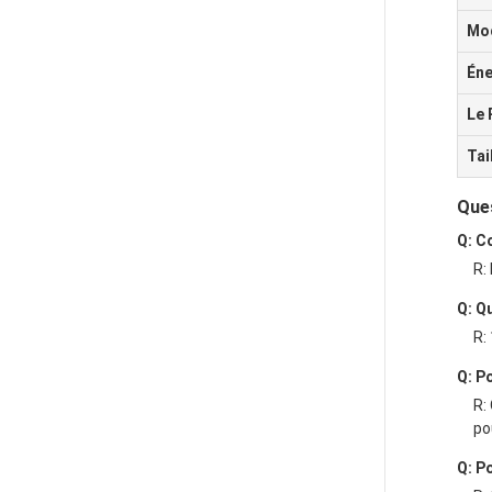
Mo
Éne
Le 
Tai
Que
Q: C
R:
Q: Q
R:
Q: P
R:
po
Q: P