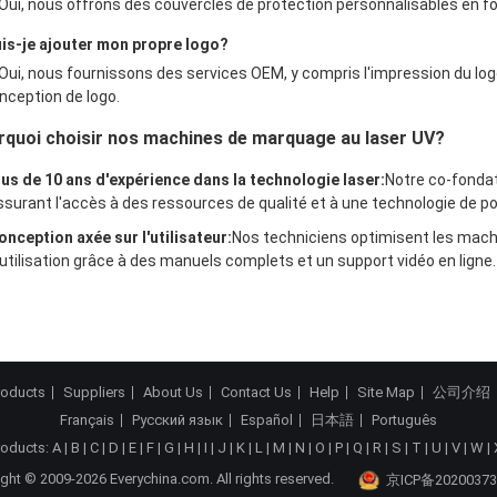
 Oui, nous offrons des couvercles de protection personnalisables en fo
uis-je ajouter mon propre logo?
 Oui, nous fournissons des services OEM, y compris l'impression du log
nception de logo.
rquoi choisir nos machines de marquage au laser UV?
lus de 10 ans d'expérience dans la technologie laser:
Notre co-fondate
ssurant l'accès à des ressources de qualité et à une technologie de p
onception axée sur l'utilisateur:
Nos techniciens optimisent les machine
'utilisation grâce à des manuels complets et un support vidéo en ligne.
roducts
Suppliers
About Us
Contact Us
Help
Site Map
公司介绍
Français
Русский язык
Español
日本語
Português
roducts:
A
|
B
|
C
|
D
|
E
|
F
|
G
|
H
|
I
|
J
|
K
|
L
|
M
|
N
|
O
|
P
|
Q
|
R
|
S
|
T
|
U
|
V
|
W
|
ght © 2009-2026 Everychina.com. All rights reserved.
京ICP备20200373