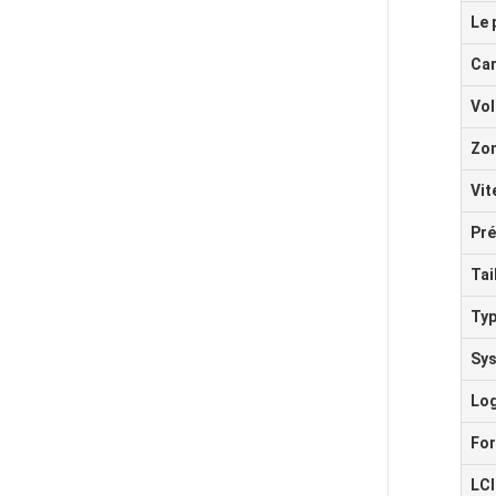
Le 
Car
Vol
Zon
Vit
Pré
Tai
Typ
Sys
Log
For
LCI