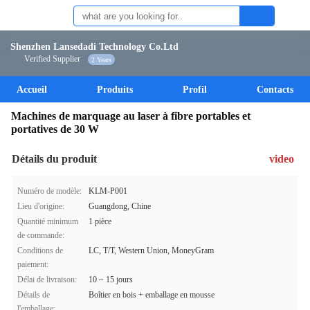
Shenzhen Lansedadi Technology Co.Ltd
Verified Supplier
2 Years
Accueil
Produits
Profil
Contacts
Machines de marquage au laser à fibre portables et
portatives de 30 W
Détails du produit
video
Numéro de modèle:
KLM-P001
Lieu d'origine:
Guangdong, Chine
Quantité minimum
1 pièce
de commande:
Conditions de
LC, T/T, Western Union, MoneyGram
paiement:
Délai de livraison:
10 ~ 15 jours
Détails de
Boîtier en bois + emballage en mousse
l'emballage: