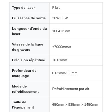
Type de laser
Fibre
Puissance de sortie
20W/30W
Longueur d'onde du
1064±3 nm
laser
Vitesse de la ligne
≤7000mm/s
de gravure
Précision répétitive
±0.01mm
Profondeur de
0.02mm-0.5mm
marquage
Mode de
Refroidissement par air
refroidissement
Taille de
650mm × 935mm × 1450mm
l'équipement