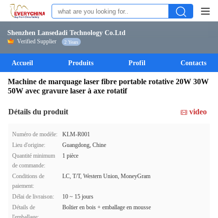
Shenzhen Lansedadi Technology Co.Ltd
Verified Supplier
2 Years
Accueil
Produits
Profil
Contacts
Machine de marquage laser fibre portable rotative 20W 30W
50W avec gravure laser à axe rotatif
Détails du produit
video
Numéro de modèle:
KLM-R001
Lieu d'origine:
Guangdong, Chine
Quantité minimum
1 pièce
de commande:
Conditions de
LC, T/T, Western Union, MoneyGram
paiement:
Délai de livraison:
10 ~ 15 jours
Détails de
Boîtier en bois + emballage en mousse
l'emballage: