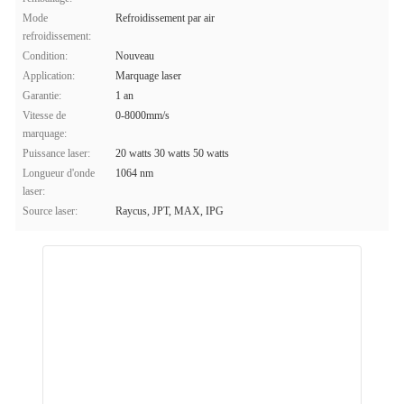
Mode
Refroidissement par air
refroidissement:
Condition:
Nouveau
Application:
Marquage laser
Garantie:
1 an
Vitesse de
0-8000mm/s
marquage:
Puissance laser:
20 watts 30 watts 50 watts
Longueur d'onde
1064 nm
laser:
Source laser:
Raycus, JPT, MAX, IPG