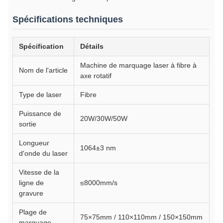
Spécifications techniques
Spécification
Détails
Machine de marquage laser à fibre à
Nom de l'article
axe rotatif
Type de laser
Fibre
Puissance de
20W/30W/50W
sortie
Longueur
1064±3 nm
d'onde du laser
Vitesse de la
ligne de
≤8000mm/s
gravure
Plage de
75×75mm / 110×110mm / 150×150mm
marquage