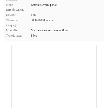
Mode
Refroidissement par air
refroidissement:
Garantie:
1 an
Vitesse de
8000-20000 mm / s
marquage:
Mots-clés:
Machine à markng laser en fibre
Type de laser:
Fibre