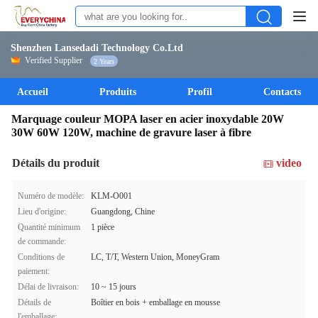
Shenzhen Lansedadi Technology Co.Ltd
Verified Supplier
2 Years
Accueil
Produits
Profil
Contacts
Marquage couleur MOPA laser en acier inoxydable 20W
30W 60W 120W, machine de gravure laser à fibre
Détails du produit
video
Numéro de modèle:
KLM-O001
Lieu d'origine:
Guangdong, Chine
Quantité minimum
1 pièce
de commande:
Conditions de
LC, T/T, Western Union, MoneyGram
paiement:
Délai de livraison:
10 ~ 15 jours
Détails de
Boîtier en bois + emballage en mousse
l'emballage: