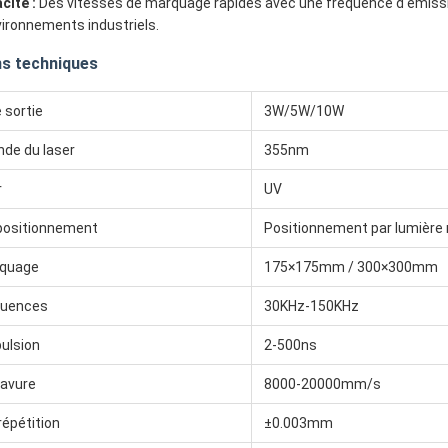
cité :
Des vitesses de marquage rapides avec une fréquence d'émission
vironnements industriels.
ns techniques
 sortie
3W/5W/10W
nde du laser
355nm
r
UV
positionnement
Positionnement par lumière
rquage
175×175mm / 300×300mm
quences
30KHz-150KHz
pulsion
2-500ns
ravure
8000-20000mm/s
répétition
±0.003mm