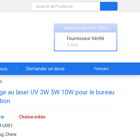
Manufacturer from China
td
Fournisseur Vérifié
2 Ans
nous
Demander un devis
Français
on
e au laser UV 3W 5W 10W pour le bureau
tion
ix
Chaîne vidéo
M-U001
g, Chine