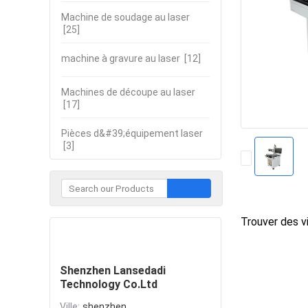
Machine de soudage au laser
[25]
machine à gravure au laser
[12]
Machines de découpe au laser
[17]
Pièces d&#39;équipement laser
[3]
Trouver des vi
Contacter
Shenzhen Lansedadi
Technology Co.Ltd
Ville:
shenzhen