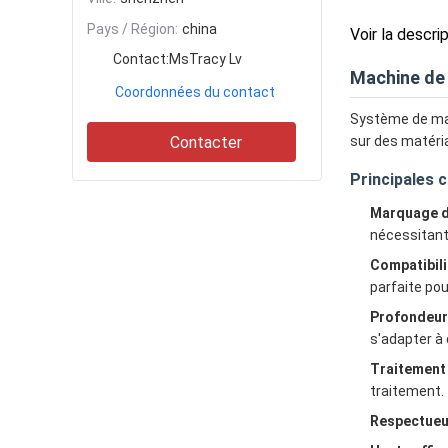
Pays / Région:
china
Voir la descri
Contact:
MsTracy Lv
Machine de
Coordonnées du contact
Système de mar
Contacter
sur des matéria
Principales 
Marquage de
nécessitant
Compatibili
parfaite po
Profondeur
s'adapter à 
Traitement 
traitement.
Respectueux