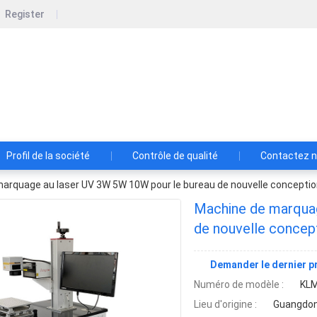
Register
Shenzhen Lansedadi Technology Co.L
Shenzhen Lansedadi Technology Co.Ltd
Profil de la société
Contrôle de qualité
Contactez 
arquage au laser UV 3W 5W 10W pour le bureau de nouvelle concepti
Machine de marquag
de nouvelle concep
Demander le dernier pr
Numéro de modèle :
KL
Lieu d'origine :
Guangdon