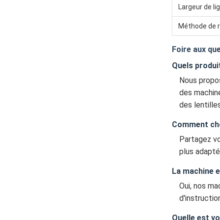
Largeur de li
Méthode de 
Foire aux qu
Quels produi
Nous propos
des machine
des lentilles
Comment choi
Partagez vo
plus adapté
La machine es
Oui, nos ma
d'instructi
Quelle est vo