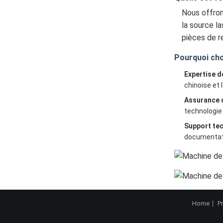
Nous offron
la source l
pièces de r
Pourquoi cho
Expertise de
chinoise et
Assurance q
technologie 
Support tec
documentatio
Home
P