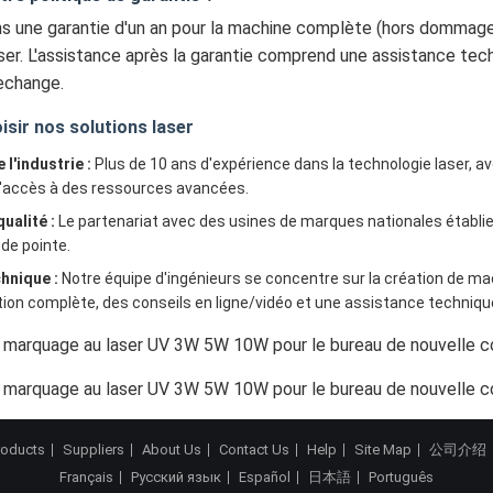
s une garantie d'un an pour la machine complète (hors dommage
aser. L'assistance après la garantie comprend une assistance te
echange.
isir nos solutions laser
 l'industrie :
Plus de 10 ans d'expérience dans la technologie laser, av
 l'accès à des ressources avancées.
ualité :
Le partenariat avec des usines de marques nationales établies
de pointe.
hnique :
Notre équipe d'ingénieurs se concentre sur la création de mac
n complète, des conseils en ligne/vidéo et une assistance technique à
roducts
Suppliers
About Us
Contact Us
Help
Site Map
公司介绍
Français
Русский язык
Español
日本語
Português