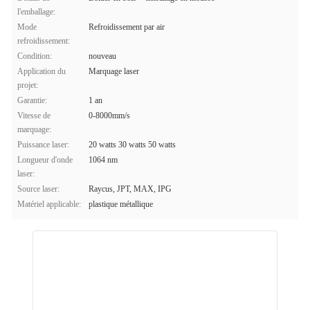
l'emballage:
Mode
Refroidissement par air
refroidissement:
Condition:
nouveau
Application du
Marquage laser
projet:
Garantie:
1 an
Vitesse de
0-8000mm/s
marquage:
Puissance laser:
20 watts 30 watts 50 watts
Longueur d'onde
1064 nm
laser:
Source laser:
Raycus, JPT, MAX, IPG
Matériel applicable:
plastique métallique