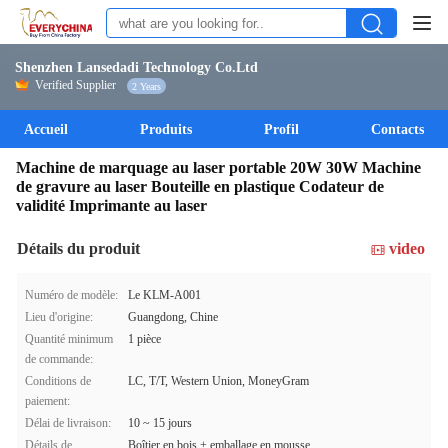
Shenzhen Lansedadi Technology Co.Ltd
Verified Supplier
2 Years
Accueil
Produits
Profil
Contacts
Machine de marquage au laser portable 20W 30W Machine
de gravure au laser Bouteille en plastique Codateur de
validité Imprimante au laser
Détails du produit
video
Numéro de modèle:
Le KLM-A001
Lieu d'origine:
Guangdong, Chine
Quantité minimum
1 pièce
de commande:
Conditions de
LC, T/T, Western Union, MoneyGram
paiement:
Délai de livraison:
10 ~ 15 jours
Détails de
Boîtier en bois + emballage en mousse