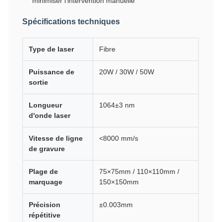
minimiser l'intervention manuelle
Spécifications techniques
Type de laser
Fibre
Puissance de
20W / 30W / 50W
sortie
Longueur
1064±3 nm
d'onde laser
Vitesse de ligne
<8000 mm/s
de gravure
Plage de
75×75mm / 110×110mm /
marquage
150×150mm
Précision
±0.003mm
répétitive