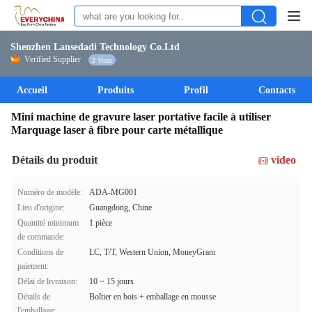
Shenzhen Lansedadi Technology Co.Ltd
Verified Supplier
2 Years
Accueil
Produits
Profil
Contacts
Mini machine de gravure laser portative facile à utiliser
Marquage laser à fibre pour carte métallique
Détails du produit
video
Numéro de modèle:
ADA-MG001
Lieu d'origine:
Guangdong, Chine
Quantité minimum
1 pièce
de commande:
Conditions de
LC, T/T, Western Union, MoneyGram
paiement:
Délai de livraison:
10 ~ 15 jours
Détails de
Boîtier en bois + emballage en mousse
l'emballage: