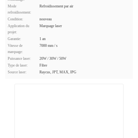
Mode
Refroidissement par air
refroidissement:
Condition:
nouveau
Application du
Marquage laser
projet:
Garantie:
1 an
Vitesse de
7000 mm / s
marquage:
Puissance laser:
20W / 30W / 50W
Type de laser:
Fibre
Source laser:
Raycus, JPT, MAX, IPG