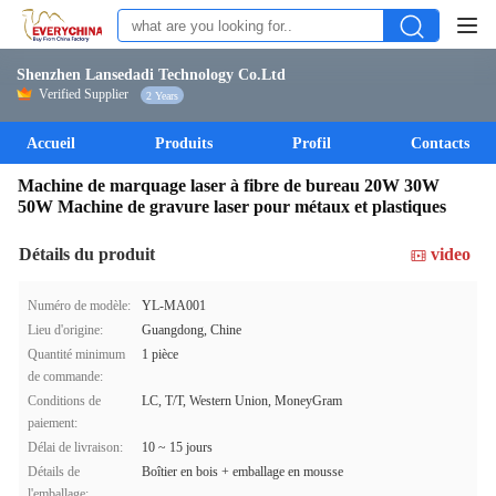
Shenzhen Lansedadi Technology Co.Ltd
Verified Supplier
2 Years
Accueil
Produits
Profil
Contacts
Machine de marquage laser à fibre de bureau 20W 30W
50W Machine de gravure laser pour métaux et plastiques
Détails du produit
video
Numéro de modèle:
YL-MA001
Lieu d'origine:
Guangdong, Chine
Quantité minimum
1 pièce
de commande:
Conditions de
LC, T/T, Western Union, MoneyGram
paiement:
Délai de livraison:
10 ~ 15 jours
Détails de
Boîtier en bois + emballage en mousse
l'emballage: