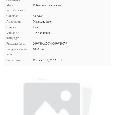
Mode
Refroidissement par eau
refroidissement:
Condition:
nouveau
Application:
Marquage laser
Garantie:
1 an
Vitesse de
0-20000mm/s
marquage:
Puissance laser:
20W/30W/50W/60W/100W
Longueur d'onde
1064 nm
laser:
Source laser:
Raycus, JPT, MAX, IPG