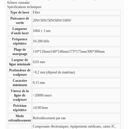
fichiers courants
Spécifications techniques
Type de laser
Fibre
Puissance de
20W/30W/50W/60W/100W
sortie
Longueur
1064 ± 3 nm
d'onde laser
Fréquence
10-200 kHz
répétitive
Plage de
110*110mm/140*140mm/175*175mm/300*300mm
marquage
Largeur de
0,03 mm
ligne minimale
Profondeur de
<0,2 mm (dépend du matériau)
sculpture
Caractère
0,15 mm
minimum
Vitesse de la
ligne de
<20000 mm/s
sculpture
Précision
±0,003mm
répétitive
Mode
Refroidissement par eau
refroidissement
Composants électroniques, équipements médicaux, cartes IC,