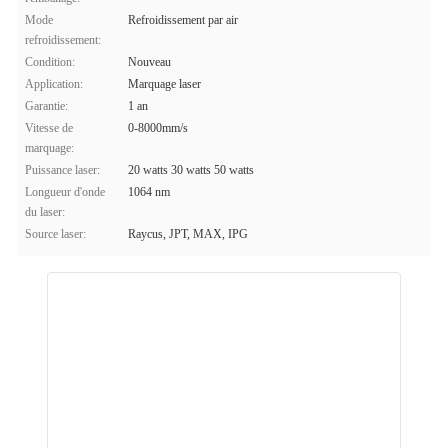
Mode
Refroidissement par air
refroidissement:
Condition:
Nouveau
Application:
Marquage laser
Garantie:
1 an
Vitesse de
0-8000mm/s
marquage:
Puissance laser:
20 watts 30 watts 50 watts
Longueur d'onde
1064 nm
du laser:
Source laser:
Raycus, JPT, MAX, IPG