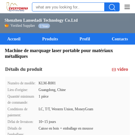
Shenzhen Lansedadi Technology Co.Ltd
Verified Supplier
2 Years
Accueil
Produits
Profil
Contacts
Machine de marquage laser portable pour matériaux
métalliques
Détails du produit
video
Numéro de modèle:
KLM-R001
Lieu d'origine:
Guangdong, Chine
Quantité minimum
1 pièce
de commande:
Conditions de
LC, T/T, Western Union, MoneyGram
paiement:
Délai de livraison:
10~15 jours
Détails de
Caisse en bois + emballage en mousse
l'emballage: