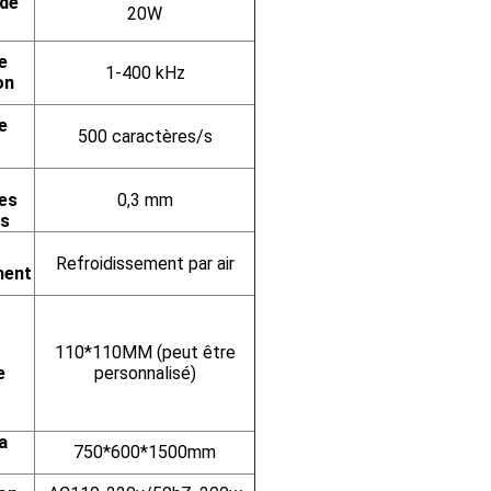
 de
20W
e
1-400 kHz
on
e
500 caractères/s
es
0,3 mm
es
Refroidissement par air
ment
110*110MM (peut être
e
personnalisé)
a
750*600*1500mm