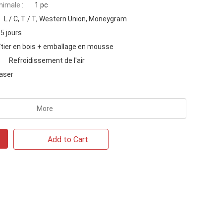
imale :
1 pc
L / C, T / T, Western Union, Moneygram
5 jours
îtier en bois + emballage en mousse
Refroidissement de l'air
aser
More
Add to Cart