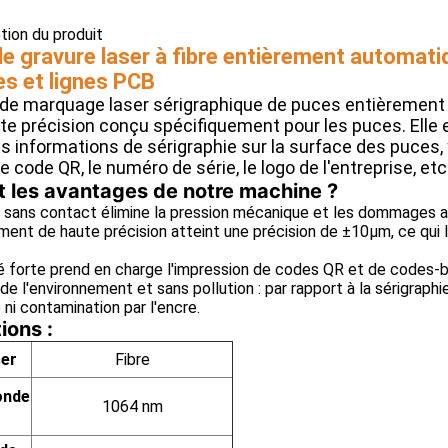
ption du produit
e gravure laser à fibre entièrement automati
es et lignes PCB
de marquage laser sérigraphique de puces entièrement
te précision conçu spécifiquement pour les puces. Elle 
es informations de sérigraphie sur la surface des puces, 
e code QR, le numéro de série, le logo de l'entreprise, etc
t les avantages de notre machine ?
 sans contact élimine la pression mécanique et les dommages a
ment de haute précision atteint une précision de ±10μm, ce qui 
té forte prend en charge l'impression de codes QR et de codes-ba
 l'environnement et sans pollution : par rapport à la sérigraphi
i contamination par l'encre.
ions :
ser
Fibre
onde
1064 nm