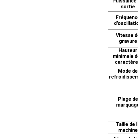
Puissance
sortie
Fréquenc
d'oscillati
Vitesse d
gravure
Hauteur
minimale d
caractèr
Mode de
refroidisse
Plage de
marquag
Taille de l
machine