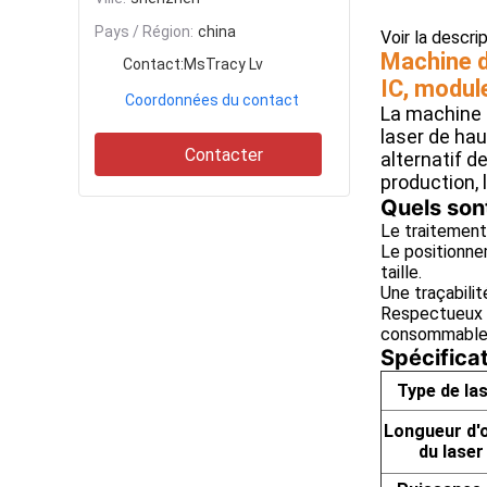
Pays / Région:
china
Voir la descri
Machine d
Contact:
MsTracy Lv
IC, modul
Coordonnées du contact
La machine 
laser de hau
Contacter
alternatif d
production, l
Quels son
Le traitement
Le positionne
taille.
Une traçabili
Respectueux de
consommable n
Spécificat
Type de la
Longueur d'
du laser