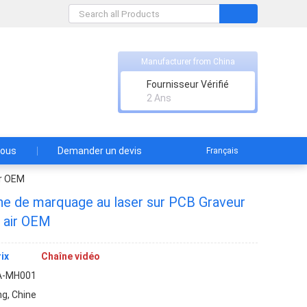
Manufacturer from China
td
Fournisseur Vérifié
2 Ans
nous
Demander un devis
Français
ir OEM
e de marquage au laser sur PCB Graveur
r air OEM
ix
Chaîne vidéo
A-MH001
g, Chine