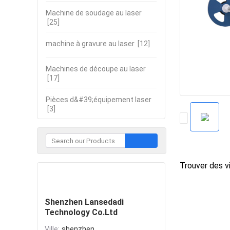
Machine de soudage au laser
[25]
machine à gravure au laser
[12]
Machines de découpe au laser
[17]
Pièces d&#39;équipement laser
[3]
Trouver des vi
Contacter
Shenzhen Lansedadi
Technology Co.Ltd
Ville:
shenzhen