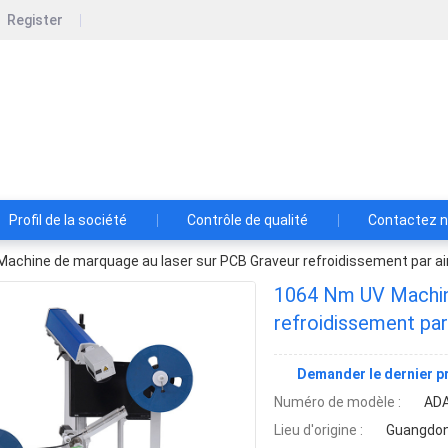
Register
Shenzhen Lansedadi Technology Co.L
Shenzhen Lansedadi Technology Co.Ltd
Profil de la société
Contrôle de qualité
Contactez 
achine de marquage au laser sur PCB Graveur refroidissement par a
1064 Nm UV Machin
refroidissement pa
Demander le dernier pr
Numéro de modèle :
AD
Lieu d'origine :
Guangdon