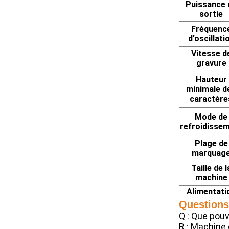
Puissance 
sortie
Fréquenc
d'oscillati
Vitesse d
gravure
Hauteur
minimale d
caractère
Mode de
refroidisse
Plage de
marquag
Taille de l
machine
Alimentati
Questions
Q : Que pou
R : Machine