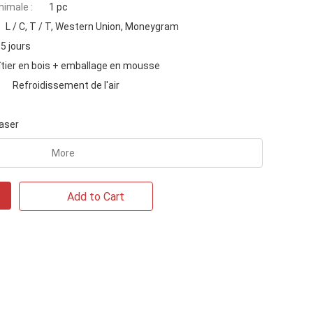
imale :
1 pc
L / C, T / T, Western Union, Moneygram
5 jours
îtier en bois + emballage en mousse
Refroidissement de l'air
aser
More
Add to Cart