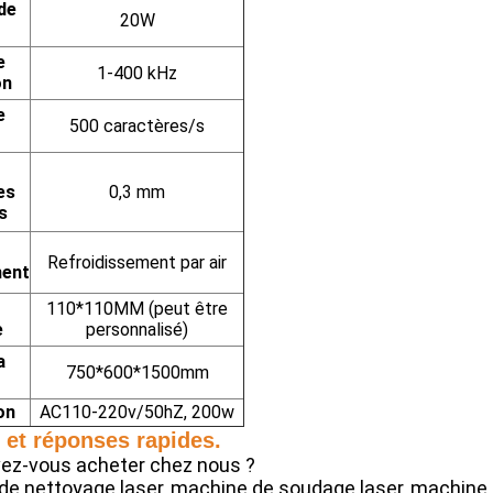
de
20W
e
1-400 kHz
on
e
500 caractères/s
es
0,3 mm
s
Refroidissement par air
ment
110*110MM (peut être
e
personnalisé)
a
750*600*1500mm
on
AC110-220v/50hZ, 200w
 et réponses rapides.
vez-vous acheter chez nous ?
 de nettoyage laser, machine de soudage laser, machine 