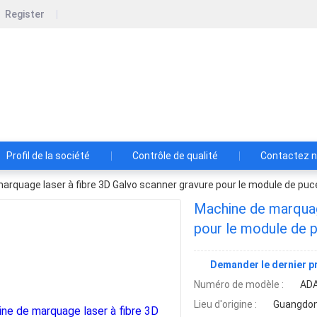
Register
Shenzhen Lansedadi Technology Co.L
Shenzhen Lansedadi Technology Co.Ltd
Profil de la société
Contrôle de qualité
Contactez 
rquage laser à fibre 3D Galvo scanner gravure pour le module de puce 
Machine de marquag
pour le module de p
Demander le dernier pr
Numéro de modèle :
AD
Lieu d'origine :
Guangdon