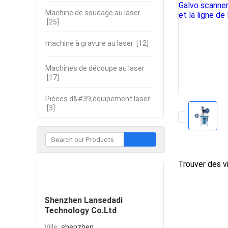
Machine de soudage au laser
[25]
machine à gravure au laser
[12]
Machines de découpe au laser
[17]
Pièces d&#39;équipement laser
[3]
Trouver des vi
Contacter
Shenzhen Lansedadi
Technology Co.Ltd
Ville:
shenzhen