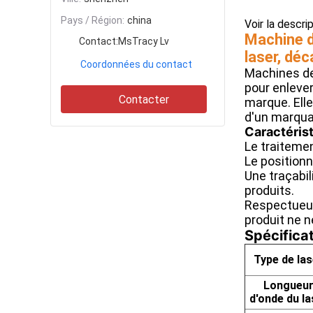
Pays / Région:
china
Voir la descri
Machine d
Contact:
MsTracy Lv
laser, déc
Coordonnées du contact
Machines de
pour enlever
Contacter
marque. Ell
d'un marqua
Caractérist
Le traiteme
Le positionn
Une traçabil
produits.
Respectueux 
produit ne 
Spécificat
Type de las
Longueu
d'onde du la