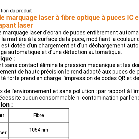
ption du produit
e marquage laser à fibre optique à puces IC
apant laser
 marquage laser d'écran de puces entièrement automati
 la matière à la surface de la puce, modifiant la couleur 
e est dotée d'un chargement et d'un déchargement autom
ge automatique et d'une détection automatique.
ique :
nt sans contact élimine la pression mécanique et les 
ement de haute précision le rend adapté aux puces de pet
ité forte prend en charge l'impression de codes QR et de
de l'environnement et sans pollution : par rapport à l'im
nécessite aucun consommable ni contamination par l'enc
ion :
er
Fibre
r
1064 nm
ser