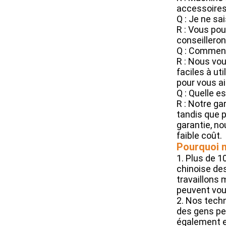
accessoires 
Q : Je ne sa
R : Vous pou
conseillero
Q : Comment
R : Nous vo
faciles à ut
pour vous ai
Q : Quelle e
R : Notre g
tandis que p
garantie, n
faible coût.
Pourquoi n
1. Plus de 1
chinoise de
travaillons 
peuvent vou
2. Nos techn
des gens peu
également en