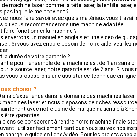
de machine laser comme la tête laser, la lentille laser, e
is pas laquelle me convient ?
vez nous faire savoir avec quels matériaux vous travaill
ns ou vous recommanderons une machine adaptée.
 faire fonctionner la machine ?
us enverrons un manuel en anglais et une vidéo de guid
iliser. Si vous avez encore besoin de notre aide, veuille
der.
st la durée de votre garantie ?
arantie pour l'ensemble de la machine est de 1 an sans 
our la source laser, notre garantie est de 2 ans. Si vou
ous vous proposerons une assistance technique en ligne
ous choisir ?
0 ans d'expérience dans le domaine des machines laser. 
s machines laser et nous disposons de riches ressource
maintenant avec notre usine de marque nationale à Shenz
s être garanties.
iciens se consacrent à rendre notre machine finale stable 
vent l'utiliser facilement tant que vous suivez nos ins
 charge le guide en ligne/vidéo. Pour les projets spéc