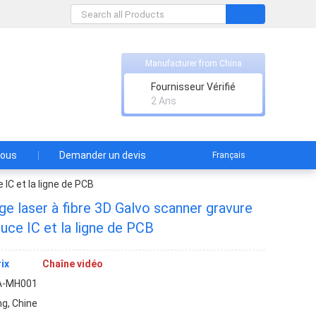
Manufacturer from China
td
Fournisseur Vérifié
2 Ans
nous
Demander un devis
Français
IC et la ligne de PCB
e laser à fibre 3D Galvo scanner gravure
uce IC et la ligne de PCB
ix
Chaîne vidéo
A-MH001
g, Chine