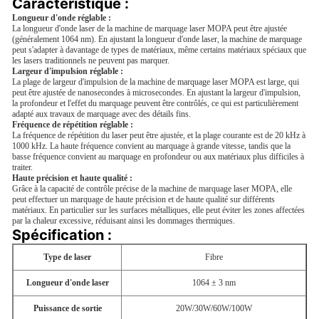
Caractéristique :
Longueur d'onde réglable :
La longueur d'onde laser de la machine de marquage laser MOPA peut être ajustée
(généralement 1064 nm). En ajustant la longueur d'onde laser, la machine de marquage
peut s'adapter à davantage de types de matériaux, même certains matériaux spéciaux que
les lasers traditionnels ne peuvent pas marquer.
Largeur d'impulsion réglable :
La plage de largeur d'impulsion de la machine de marquage laser MOPA est large, qui
peut être ajustée de nanosecondes à microsecondes. En ajustant la largeur d'impulsion,
la profondeur et l'effet du marquage peuvent être contrôlés, ce qui est particulièrement
adapté aux travaux de marquage avec des détails fins.
Fréquence de répétition réglable :
La fréquence de répétition du laser peut être ajustée, et la plage courante est de 20 kHz à
1000 kHz. La haute fréquence convient au marquage à grande vitesse, tandis que la
basse fréquence convient au marquage en profondeur ou aux matériaux plus difficiles à
traiter.
Haute précision et haute qualité :
Grâce à la capacité de contrôle précise de la machine de marquage laser MOPA, elle
peut effectuer un marquage de haute précision et de haute qualité sur différents
matériaux. En particulier sur les surfaces métalliques, elle peut éviter les zones affectées
par la chaleur excessive, réduisant ainsi les dommages thermiques.
Spécification :
Type de laser
Fibre
Longueur d'onde laser
1064 ± 3 nm
Puissance de sortie
20W/30W/60W/100W