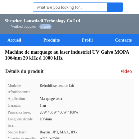
Shenzhen Lansedadi Technology Co.Ltd
Verified Supplier
2 Years
Accueil
Produits
Profil
Contacts
Machine de marquage au laser industriel UV Galvo MOPA
1064nm 20 kHz à 1000 kHz
Détails du produit
video
Mode de
Refroidissement de l'air
refroidissement:
Application:
Marquage laser
Garantie:
1 an
Puissance laser:
20W / 30W / 60W / 100W
Longueur d'onde
1064nm
laser:
Source laser:
Raycus, JPT, MAX, IPG