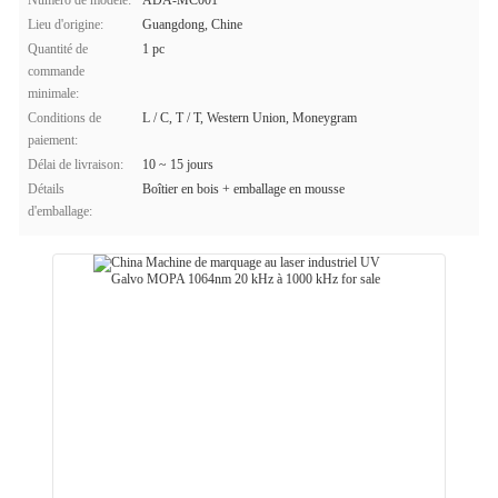
Numéro de modèle:
ADA-MC001
Lieu d'origine:
Guangdong, Chine
Quantité de
1 pc
commande
minimale:
Conditions de
L / C, T / T, Western Union, Moneygram
paiement:
Délai de livraison:
10 ~ 15 jours
Détails
Boîtier en bois + emballage en mousse
d'emballage: