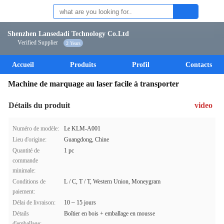
Shenzhen Lansedadi Technology Co.Ltd
Verified Supplier
2 Years
Accueil
Produits
Profil
Contacts
Machine de marquage au laser facile à transporter
Détails du produit
video
Numéro de modèle:
Le KLM-A001
Lieu d'origine:
Guangdong, Chine
Quantité de
1 pc
commande
minimale:
Conditions de
L / C, T / T, Western Union, Moneygram
paiement:
Délai de livraison:
10 ~ 15 jours
Détails
Boîtier en bois + emballage en mousse
d'emballage: