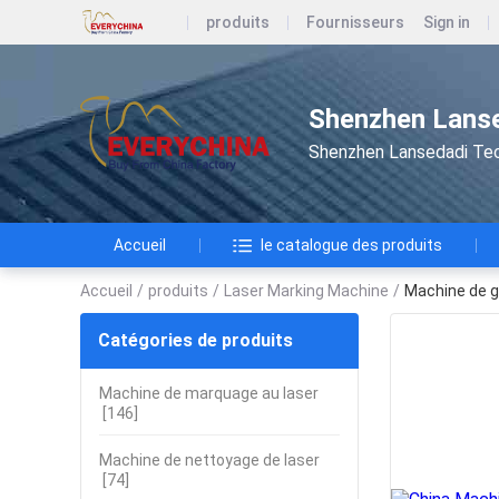
produits
Fournisseurs
Sign in
Shenzhen Lanse
Shenzhen Lansedadi Te
Accueil
le catalogue des produits
Accueil
/
produits
/
Laser Marking Machine
/
Machine de g
Catégories de produits
Machine de marquage au laser
[146]
Machine de nettoyage de laser
[74]