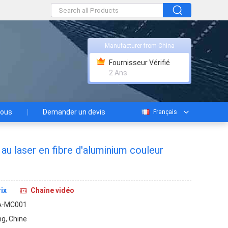
Manufacturer from China
Fournisseur Vérifié
2 Ans
nous
Demander un devis
Français
au laser en fibre d'aluminium couleur
ix
Chaîne vidéo
A-MC001
g, Chine