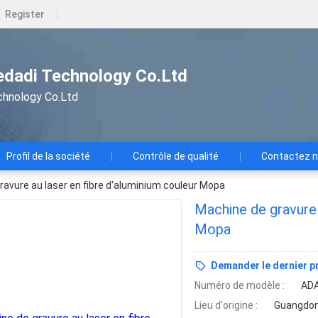
Register
dadi Technology Co.Ltd
chnology Co.Ltd
Profil de la société
Contrôle de qualité
Contactez 
ravure au laser en fibre d'aluminium couleur Mopa
Machine de gravure 
Mopa
Demander le dernier pr
Numéro de modèle :
AD
Lieu d'origine :
Guangdon