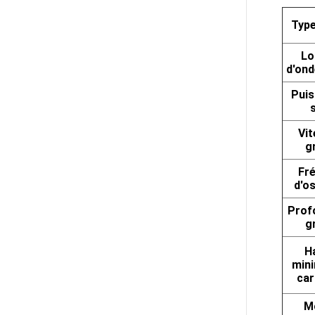
Type
Lo
d'ond
Puis
Vit
g
Fr
d'os
Prof
g
H
mini
car
M