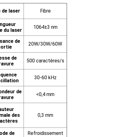
 de laser
Fibre
ngueur
1064±3 nm
e du laser
sance de
20W/30W/60W
sortie
esse de
500 caractères/s
ravure
équence
30-60 kHz
cillation
ondeur de
<0,4 mm
ravure
auteur
male des
0,3 mm
actères
ode de
Refroidissement