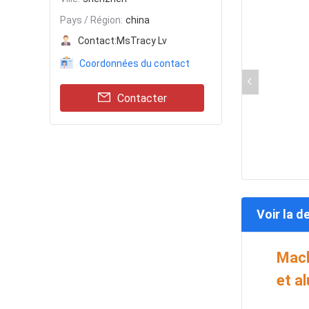
Pays / Région:
china
Contact:
MsTracy Lv
Coordonnées du contact
Contacter
Voir la d
Mach
et a