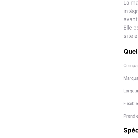
La ma
intég
avanta
Elle 
site e
Quel
Compact
Marquag
Largeur
Flexibl
Prend e
Spéc