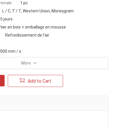
imale :
1 pc
L / C, T / T, Western Union, Moneygram
5 jours
îtier en bois + emballage en mousse
Refroidissement de l'air
7000 mm / s
More
Add to Cart