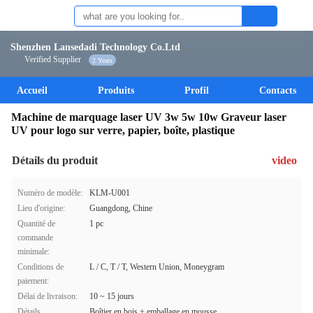
Shenzhen Lansedadi Technology Co.Ltd
Verified Supplier
2 Years
Accueil
Produits
Profil
Contacts
Machine de marquage laser UV 3w 5w 10w Graveur laser
UV pour logo sur verre, papier, boîte, plastique
Détails du produit
video
Numéro de modèle:
KLM-U001
Lieu d'origine:
Guangdong, Chine
Quantité de
1 pc
commande
minimale:
Conditions de
L / C, T / T, Western Union, Moneygram
paiement:
Délai de livraison:
10 ~ 15 jours
Détails
Boîtier en bois + emballage en mousse