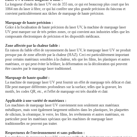
La longueur d'onde du laser UV est de 355 nm, ce qui est beaucoup plus court que les
1064 nm du laser à fibre, ce qui lui confère une plus grande précision du faisceau et
convient particulièrement aux tâches de marquage de haute précision.
Marquage de haute précision :
Grâce à la focalisation de haute précision du laser UV, la machine de marquage laser
UV peut marquer sur de très petites zones, ce qui convient aux industries telles que les
composants électroniques de précision et les dispositifs médicaux.
Zone affectée par la chaleur faible :
En raison du faible effet de rayonnement du laser UV, le marquage laser UV ne produit
presque pas de zone affectée par la chaleur (HAZ). Ceci est particulièrement important
pour certains matériaux sensibles à la chaleur, tels que les films, les plastiques et autres
matériaux, ce qui peut éviter la brûlure, la déformation ou la décoloration qui peuvent
être causées par le marquage laser traditionnel.
Marquage de haute qualité :
La machine de marquage laser UV peut fournir un effet de marquage très délicat et clair.
Elle peut marquer différentes profondeurs sur la surface, telles que la gravure, les
motifs, les codes QR, etc., et l'effet de marquage est très durable et clair.
Applicable à une variété de matériaux :
Les machines de marquage laser UV conviennent non seulement aux matériaux
métalliques, mais sont également largement utilisées dans les plastiques, les plaquettes
de silicium, la céramique, le verre, les films, les revêtements et autres matériaux, en
particulier pour les matériaux spéciaux que les machines de marquage laser
traditionnelles ne peuvent pas traiter.
Respectueux de l'environnement et sans pollution :