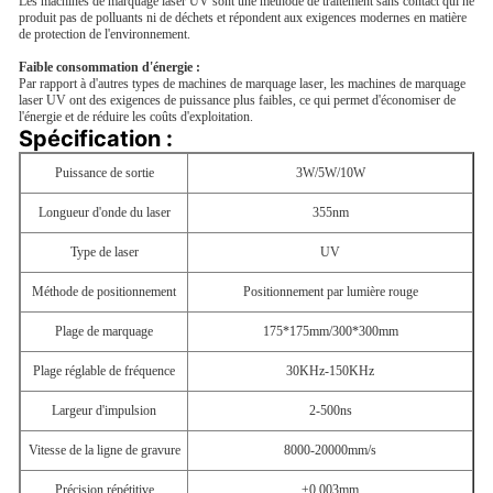
Les machines de marquage laser UV sont une méthode de traitement sans contact qui ne
produit pas de polluants ni de déchets et répondent aux exigences modernes en matière
de protection de l'environnement.
Faible consommation d'énergie :
Par rapport à d'autres types de machines de marquage laser, les machines de marquage
laser UV ont des exigences de puissance plus faibles, ce qui permet d'économiser de
l'énergie et de réduire les coûts d'exploitation.
Spécification :
Puissance de sortie
3W/5W/10W
Longueur d'onde du laser
355nm
Type de laser
UV
Méthode de positionnement
Positionnement par lumière rouge
Plage de marquage
175*175mm/300*300mm
Plage réglable de fréquence
30KHz-150KHz
Largeur d'impulsion
2-500ns
Vitesse de la ligne de gravure
8000-20000mm/s
Précision répétitive
±0.003mm