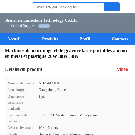
Shenzhen Lansedadi Technology Co.Ltd
Verified Supplier
2 Years
Accueil
Produits
Profil
Contacts
Machines de marquage et de gravure laser portables à main
en métal et plastique 20W 30W 50W
Détails du produit
video
Numéro de modèle:
ADA-MA001
Lieu d'origine:
Guangdong, Chine
Quantité de
1 pc
commande
minimale:
Conditions de
L / C, T / T, Western Union, Moneygram
paiement:
Délai de livraison:
10 ~ 15 jours
Détails
Boîtier en bois + emballage en mousse