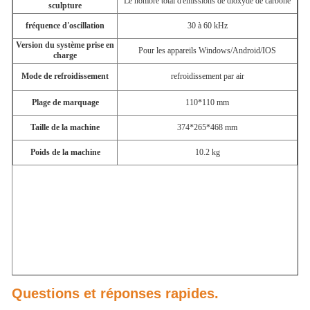
Le nombre total d'émissions de dioxyde de carbone
sculpture
fréquence d'oscillation
30 à 60 kHz
Version du système prise en
Pour les appareils Windows/Android/IOS
charge
Mode de refroidissement
refroidissement par air
Plage de marquage
110*110 mm
Taille de la machine
374*265*468 mm
Poids de la machine
10.2 kg
Questions et réponses rapides.