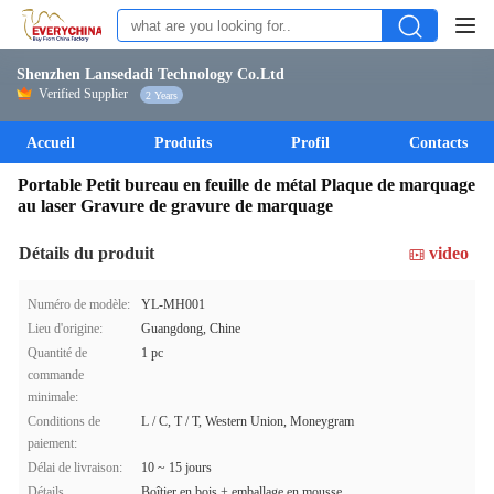
Shenzhen Lansedadi Technology Co.Ltd
Verified Supplier
2 Years
Accueil
Produits
Profil
Contacts
Portable Petit bureau en feuille de métal Plaque de marquage
au laser Gravure de gravure de marquage
Détails du produit
video
Numéro de modèle:
YL-MH001
Lieu d'origine:
Guangdong, Chine
Quantité de
1 pc
commande
minimale:
Conditions de
L / C, T / T, Western Union, Moneygram
paiement:
Délai de livraison:
10 ~ 15 jours
Détails
Boîtier en bois + emballage en mousse