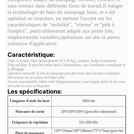
sans contact dans différents lieux de travail.Il intègre
la technologie de base du marquage laser, et a été
optimisé en structure, en mettant l'accent sur les
caractéristiques de "mobilité", "vitesse" et "prêt à
l'emploi", particulièrement adapté aux petits lots,
emplacements variables,opérations sur site et autres
scénarios d'application
Caractéristique:
Léger et souple: léger (généralement 10 à 30 kg), compact, facile à transporter
Plug and play: Il peut être utilisé après l'alimentation, sans installation compliquée et
le débogage
Opération manuelle: la tête de marquage peut être tenue dans la main et marquée
directement sur la surface de l'objet cible
Aucun consommable, faible coût: l'équipement laser a une longue durée de vie et ne
nécessite ni encre ni étiquettes
Les spécifications:
Longueur d'onde du laser
1064 nm
Puissance de sortie
20W/30W/50W ((peut être sélectionné)
Fréquence de répétition
10 à 200 kHz
110*110mm/140*140mm/175*175mm (peut être
Plage de marquage