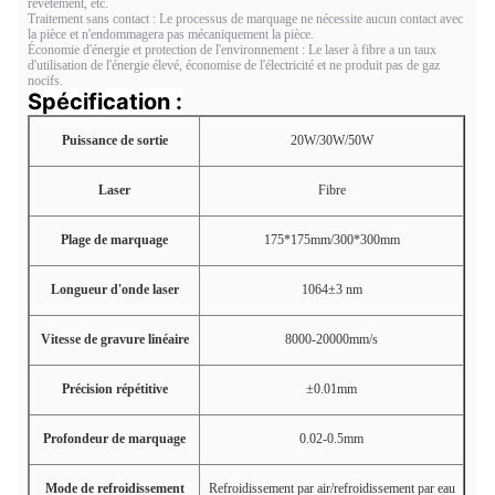
revêtement, etc.
Traitement sans contact : Le processus de marquage ne nécessite aucun contact avec
la pièce et n'endommagera pas mécaniquement la pièce.
Économie d'énergie et protection de l'environnement : Le laser à fibre a un taux
d'utilisation de l'énergie élevé, économise de l'électricité et ne produit pas de gaz
nocifs.
Spécification :
Puissance de sortie
20W/30W/50W
Laser
Fibre
Plage de marquage
175*175mm/300*300mm
Longueur d'onde laser
1064±3 nm
Vitesse de gravure linéaire
8000-20000mm/s
Précision répétitive
±0.01mm
Profondeur de marquage
0.02-0.5mm
Mode de refroidissement
Refroidissement par air/refroidissement par eau