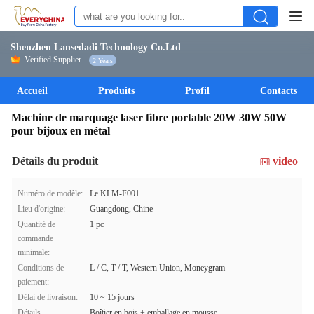
Shenzhen Lansedadi Technology Co.Ltd
Verified Supplier
2 Years
Accueil
Produits
Profil
Contacts
Machine de marquage laser fibre portable 20W 30W 50W
pour bijoux en métal
Détails du produit
video
Numéro de modèle:
Le KLM-F001
Lieu d'origine:
Guangdong, Chine
Quantité de
1 pc
commande
minimale:
Conditions de
L / C, T / T, Western Union, Moneygram
paiement:
Délai de livraison:
10 ~ 15 jours
Détails
Boîtier en bois + emballage en mousse