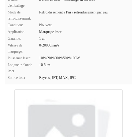
d'emballage:
Mode de
Refroidissement à l'air / refroidissement par eau
refroidissement:
Condition:
Nouveau
Application:
Marquage laser
Garantie:
1 an
Vitesse de
0-20000mm/s
marquage:
Puissance laser:
10W/20W/30W/50W/100W
Longueur d'onde
10.6μm
laser:
Source laser:
Raycus, JPT, MAX, IPG