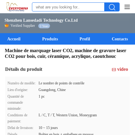
Shenzhen Lansedadi Technology Co.Ltd
Verified Supplier
2 Years
Accueil
Produits
Profil
Contacts
Machine de marquage laser CO2, machine de gravure laser
CO2 pour bois, cuir, céramique, acrylique, caoutchouc
Détails du produit
video
Numéro de modèle:
Le nombre de points de contrôle
Lieu d'origine:
Guangdong, Chine
Quantité de
1 pc
commande
minimale:
Conditions de
L / C, T / T, Western Union, Moneygram
paiement:
Délai de livraison:
10 ~ 15 jours
Détails
Boîtier en bois + emballage en mousse