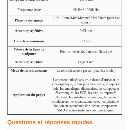
Fréquence laser
0KHz à 1000KHz
110*110mm/140*140mm/175*175mm (peut être
Plage de marquage
choisi)
Accuracy répétitive
0.05 mm
Caractère minimum
0.2 mm
Vitesse de la ligne de
Pour les véhicules à moteur électrique
sculpture
Accuracy répétitive
± 0,001 mm
Mode de refroidissement
Le refroidissement par air (peut être choisi)
Largement utilisé dans les cadeaux d'artisanat, le
verre organique, le cuir pour vêtements, le papier en
bois, les emballages alimentaires, les composants
électroniques, les PCB, les circuits imprimés
Application du projet
flexibles, les substrats céramiques, les semi-
conducteurs, les cristaux,connecteur en plastique,
bouton en caoutchouc de silicone, composants
SMD et autres matériaux non métalliques.
Questions et réponses rapides.