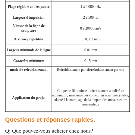
Plage réglable en fréquence
1 à 4 000 kHz
Largeur d'impulsion
2 à 500 ns
Vitesse de la ligne de
8 à 2000 mm/s
sculpture
Accuracy répétitive
± 0,002 mm
Largeur minimale de la ligne
0.01 mm
Caractère minimum
0.15 mm
mode de refroidissement
Refroidissement par air/refroidissement par eau
Coupe de film mince, noircissement anodisé en
aluminium, marquage par couleur en acier inoxydable,
Application du projet
adapté à la marquage de la plupart des métaux et des
non-métaux
Questions et réponses rapides.
Q: Que pouvez-vous acheter chez nous?