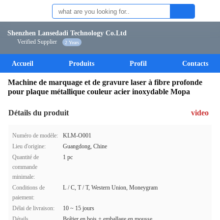
Shenzhen Lansedadi Technology Co.Ltd
Verified Supplier
2 Years
Accueil
Produits
Profil
Contacts
Machine de marquage et de gravure laser à fibre profonde
pour plaque métallique couleur acier inoxydable Mopa
Détails du produit
video
Numéro de modèle:
KLM-O001
Lieu d'origine:
Guangdong, Chine
Quantité de
1 pc
commande
minimale:
Conditions de
L / C, T / T, Western Union, Moneygram
paiement:
Délai de livraison:
10 ~ 15 jours
Détails
Boîtier en bois + emballage en mousse