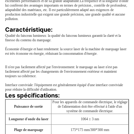
excellentes performances et de sa grande adaptabilité.La fréquence et la longueur d'onde
lui confèrent des avantages importants en termes de précision., contrôle de profondeur,
adaptabilité des matériaux, etc. Il est particulièrement adapté aux exigences de
production industrielle qui exigent une grande précision, une grande qualité et aucune
pollution.
Caractéristique:
Qualité du faisceau lumineux: la qualité du faisceau lumineux garantit la clarté et la
finesse du contenu du marquage.
Économie d'énergie et haut rendement: la source laser de la machine de marquage laser
est très économe en énergie, réduisant la consommation d'énergie.
Il n'est pas facilement affecté par l'environnement: le marquage au laser n'est pas
facilement affecté par les changements de l'environnement extérieur et maintient
toujours sa cohérence.
Interface conviviale: l'équipement est généralement équipé d'une interface conviviale
pour réduire la difficulté d'utilisation.
Les spécifications:
Pour les appareils de commande électrique, le réglage
Puissance de sortie
de l'alimentation doit être effectué à l'aide d'un
système de commande électrique.
Longueur d'onde du laser
1064 ± 3 nm
Plage de marquage
175*175 mm/300*300 mm