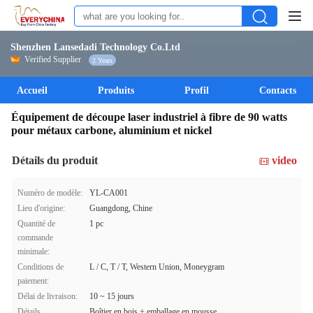
Shenzhen Lansedadi Technology Co.Ltd
Verified Supplier
2 Years
Accueil
Produits
Profil
Contacts
Équipement de découpe laser industriel à fibre de 90 watts
pour métaux carbone, aluminium et nickel
Détails du produit
video
Numéro de modèle:
YL-CA001
Lieu d'origine:
Guangdong, Chine
Quantité de
1 pc
commande
minimale:
Conditions de
L / C, T / T, Western Union, Moneygram
paiement:
Délai de livraison:
10 ~ 15 jours
Détails
Boîtier en bois + emballage en mousse