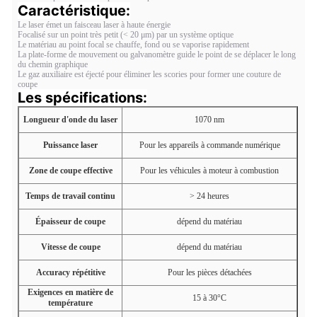
Caractéristique:
Le laser émet un faisceau laser à haute énergie
Focalisé sur un point très petit (< 20 μm) par un système optique
Le matériau au point focal se chauffe, fond ou se vaporise rapidement
La plate-forme de mouvement ou galvanomètre guide le point de se déplacer le long
du chemin graphique
Le gaz auxiliaire est éjecté pour éliminer les scories pour former une couture de
coupe
Les spécifications:
Longueur d'onde du laser
1070 nm
Puissance laser
Pour les appareils à commande numérique
Zone de coupe effective
Pour les véhicules à moteur à combustion
Temps de travail continu
> 24 heures
Épaisseur de coupe
dépend du matériau
Vitesse de coupe
dépend du matériau
Accuracy répétitive
Pour les pièces détachées
Exigences en matière de
15 à 30°C
température