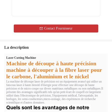
Contact Fournisseur
La description
Laser Cutting Machine
Machine de découpe à haute précision
machine à découper à la fibre laser pour
le carbone, l'aluminium et le nickel
La machine de découpe laser de précision est un équipement avancé qui utilise un
faisceau laser à haute densité d'énergie pour effectuer une découpe de haute
précision et de micro-coupe sur divers matériaux métalliques ou non métalliques.Il
présente des avantages significatifs tels qu'un petit écart de coupeIl est largement
utilisé dans l'électronique de précision, l'équipement médical, l'aérospatiale, les
horloges, les semi-conducteurs,micro-usinage, des expériences de recherche
scientifique et d'autres domaines.
Quels sont les avantages de notre 