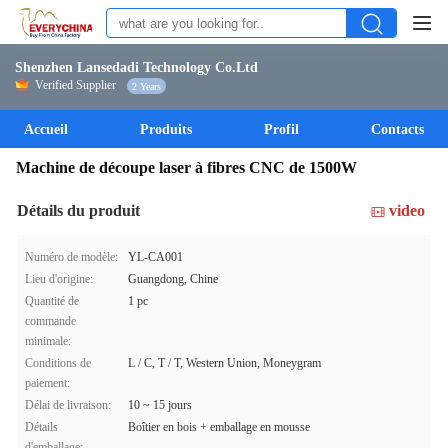
Shenzhen Lansedadi Technology Co.Ltd
Verified Supplier
2 Years
Accueil
Produits
Profil
Contacts
Machine de découpe laser à fibres CNC de 1500W
Détails du produit
video
Numéro de modèle:
YL-CA001
Lieu d'origine:
Guangdong, Chine
Quantité de
1 pc
commande
minimale:
Conditions de
L / C, T / T, Western Union, Moneygram
paiement:
Délai de livraison:
10 ~ 15 jours
Détails
Boîtier en bois + emballage en mousse
d'emballage: