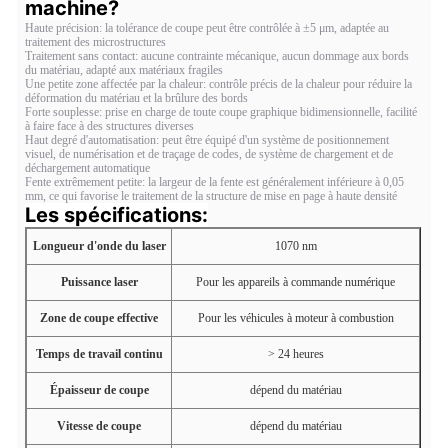
machine?
Haute précision: la tolérance de coupe peut être contrôlée à ±5 μm, adaptée au
traitement des microstructures
Traitement sans contact: aucune contrainte mécanique, aucun dommage aux bords
du matériau, adapté aux matériaux fragiles
Une petite zone affectée par la chaleur: contrôle précis de la chaleur pour réduire la
déformation du matériau et la brûlure des bords
Forte souplesse: prise en charge de toute coupe graphique bidimensionnelle, facilité
à faire face à des structures diverses
Haut degré d'automatisation: peut être équipé d'un système de positionnement
visuel, de numérisation et de traçage de codes, de système de chargement et de
déchargement automatique
Fente extrêmement petite: la largeur de la fente est généralement inférieure à 0,05
mm, ce qui favorise le traitement de la structure de mise en page à haute densité
Les spécifications:
Longueur d'onde du laser
1070 nm
Puissance laser
Pour les appareils à commande numérique
Zone de coupe effective
Pour les véhicules à moteur à combustion
Temps de travail continu
> 24 heures
Épaisseur de coupe
dépend du matériau
Vitesse de coupe
dépend du matériau