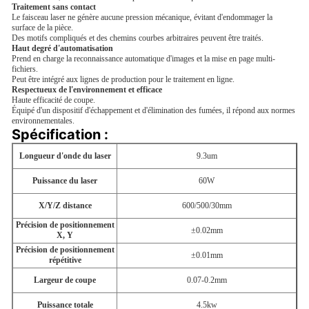
Traitement sans contact
Le faisceau laser ne génère aucune pression mécanique, évitant d'endommager la
surface de la pièce.
Des motifs compliqués et des chemins courbes arbitraires peuvent être traités.
Haut degré d'automatisation
Prend en charge la reconnaissance automatique d'images et la mise en page multi-
fichiers.
Peut être intégré aux lignes de production pour le traitement en ligne.
Respectueux de l'environnement et efficace
Haute efficacité de coupe.
Équipé d'un dispositif d'échappement et d'élimination des fumées, il répond aux normes
environnementales.
Spécification :
Longueur d'onde du laser
9.3um
Puissance du laser
60W
X/Y/Z
distance
600/500/30mm
Précision de positionnement
±0.02mm
X, Y
Précision de positionnement
±0.01mm
répétitive
Largeur de coupe
0.07-0.2mm
Puissance totale
4.5kw