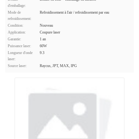
d'emballage:
Mode de
Refroidissement à l'air / refroidissement par eau
refroidissement:
Condition:
Nouveau
Application:
Coupure laser
Garantie:
1 an
Puissance laser:
60W
Longueur d'onde
9.3
laser:
Source laser:
Raycus, JPT, MAX, IPG