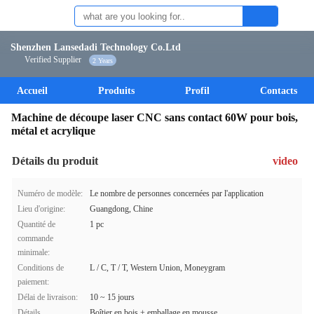
Shenzhen Lansedadi Technology Co.Ltd
Verified Supplier
2 Years
Accueil
Produits
Profil
Contacts
Machine de découpe laser CNC sans contact 60W pour bois,
métal et acrylique
Détails du produit
video
Numéro de modèle:
Le nombre de personnes concernées par l'application
Lieu d'origine:
Guangdong, Chine
Quantité de
1 pc
commande
minimale:
Conditions de
L / C, T / T, Western Union, Moneygram
paiement:
Délai de livraison:
10 ~ 15 jours
Détails
Boîtier en bois + emballage en mousse