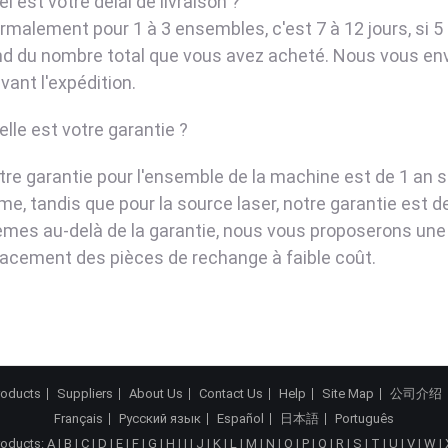
el est votre délai de livraison ?
ormalement pour 1 à 3 ensembles, c'est 7 à 12 jours, si 5 
d du nombre total que vous avez acheté. Nous vous env
vant l'expédition.
elle est votre garantie ?
otre garantie pour l'ensemble de la machine est de 1 an
me, tandis que pour la source laser, notre garantie est d
èmes au-delà de la garantie, nous vous proposerons une 
acement des pièces de rechange à faible coût.
roducts
Suppliers
About Us
Contact Us
Help
Site Map
公司介绍
Français
Русский язык
Español
日本語
Português
roducts:
A
|
B
|
C
|
D
|
E
|
F
|
G
|
H
|
I
|
J
|
K
|
L
|
M
|
N
|
O
|
P
|
Q
|
R
|
S
|
T
|
U
|
V
|
W
|