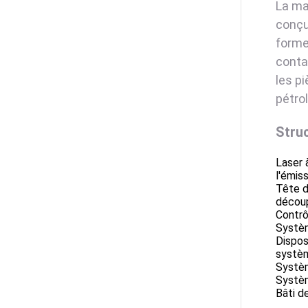
La ma
conçu
forme
conta
les p
pétrol
Struc
Laser 
l'émiss
Tête d
découp
Contrô
Systèm
Dispos
systèm
Systèm
Systèm
Bâti d