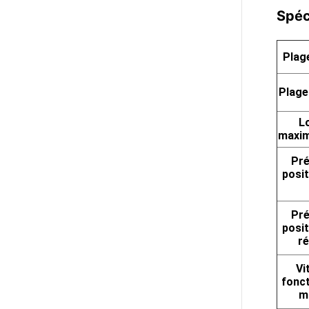
Spéci
Plage
Plage
L
maxim
Pré
posi
Pré
posi
ré
Vi
fonc
m