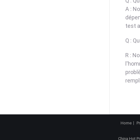
Q : Qu
A : N
dépen
test a
Q : Qu
R : N
l'hom
probl
rempl
Home
P
China Hot P