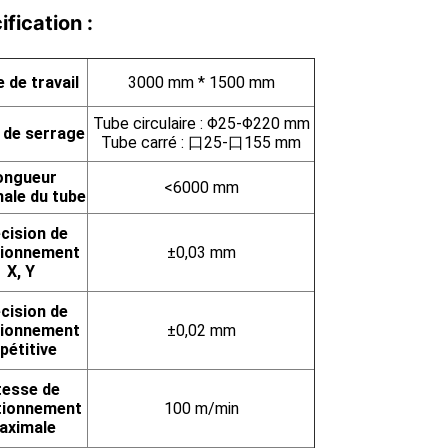
fication :
 de travail
3000 mm * 1500 mm
Tube circulaire : Φ25-Φ220 mm
 de serrage
Tube carré : 口25-口155 mm
ongueur
<6000 mm
ale du tube
cision de
tionnement
±0,03 mm
X, Y
cision de
tionnement
±0,02 mm
pétitive
tesse de
tionnement
100 m/min
aximale