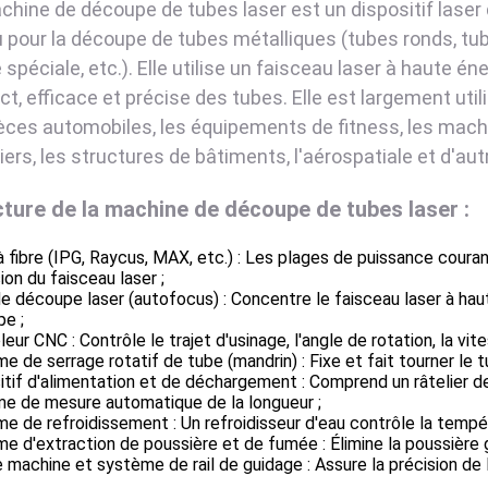
chine de découpe de tubes laser est un dispositif laser
 pour la découpe de tubes métalliques (tubes ronds, tub
 spéciale, etc.). Elle utilise un faisceau laser à haute 
ct, efficace et précise des tubes. Elle est largement uti
ièces automobiles, les équipements de fitness, les machi
iers, les structures de bâtiments, l'aérospatiale et d'aut
ture de la machine de découpe de tubes laser :
à fibre (IPG, Raycus, MAX, etc.) : Les plages de puissance cour
ion du faisceau laser ;
e découpe laser (autofocus) : Concentre le faisceau laser à haute
e ;
leur CNC : Contrôle le trajet d'usinage, l'angle de rotation, la vi
e de serrage rotatif de tube (mandrin) : Fixe et fait tourner le t
itif d'alimentation et de déchargement : Comprend un râtelier d
e de mesure automatique de la longueur ;
e de refroidissement : Un refroidisseur d'eau contrôle la tempér
e d'extraction de poussière et de fumée : Élimine la poussière 
e machine et système de rail de guidage : Assure la précision d