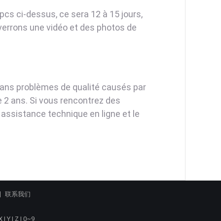
pcs ci-dessus, ce sera 12 à 15 jours,
errons une vidéo et des photos de
 sans problèmes de qualité causés par
e 2 ans. Si vous rencontrez des
assistance technique en ligne et le
联系我们
X
|
Y
|
Z
|
0~9