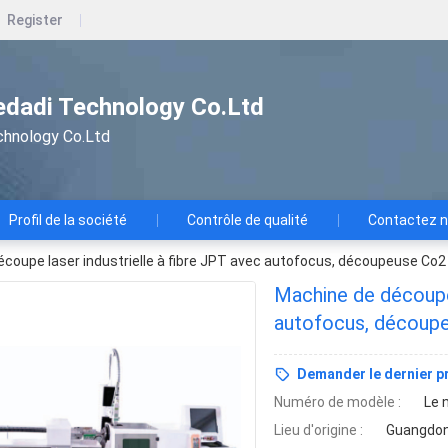
Register
dadi Technology Co.Ltd
chnology Co.Ltd
Profil de la société
Contrôle de qualité
Contactez 
coupe laser industrielle à fibre JPT avec autofocus, découpeuse Co2
Machine de découpe 
autofocus, découpe
Demander le dernier pr
Numéro de modèle :
Le 
Lieu d'origine :
Guangdon