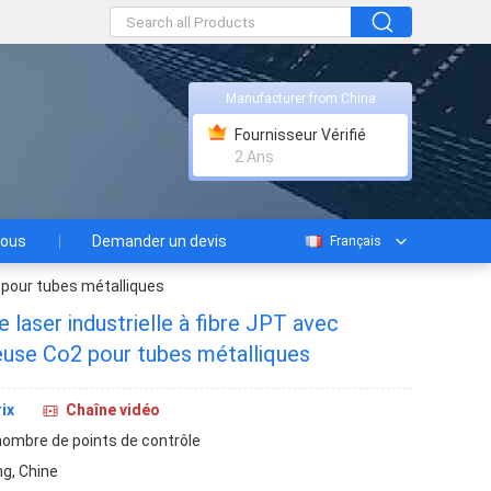
Manufacturer from China
Fournisseur Vérifié
2 Ans
nous
Demander un devis
Français
 pour tubes métalliques
laser industrielle à fibre JPT avec
use Co2 pour tubes métalliques
ix
Chaîne vidéo
nombre de points de contrôle
g, Chine