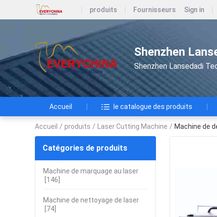
produits
Fournisseurs
Sign in
Shenzhen Lanse
Shenzhen Lansedadi Te
Accueil
le catalogue des produits
Accueil
/
produits
/
Laser Cutting Machine
/
Machine de dé
Catégories de produits
Machine de marquage au laser
[146]
Machine de nettoyage de laser
[74]