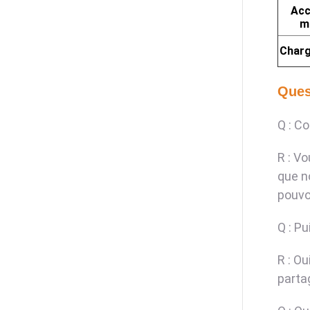
Acc
m
Charg
Ques
Q : C
R : Vo
que n
pouvo
Q : Pu
R : Ou
parta