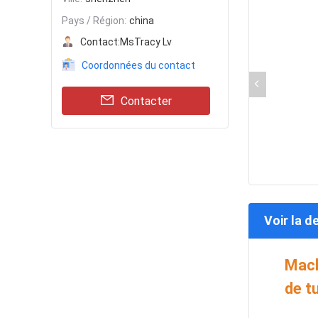
Pays / Région:
china
Contact:
MsTracy Lv
Coordonnées du contact
Contacter
Voir la d
Mach
de t