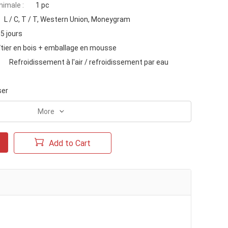
imale :
1 pc
L / C, T / T, Western Union, Moneygram
5 jours
îtier en bois + emballage en mousse
Refroidissement à l'air / refroidissement par eau
ser
More
Add to Cart