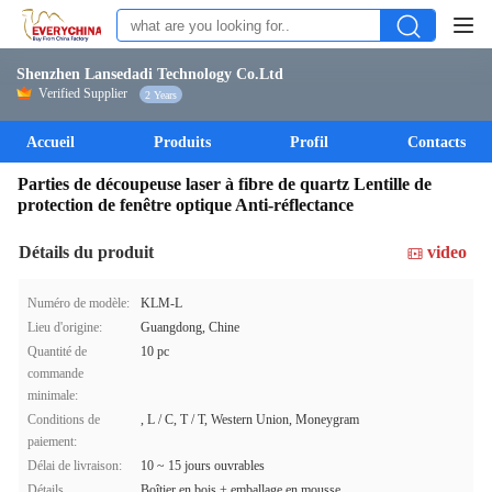
Shenzhen Lansedadi Technology Co.Ltd
Verified Supplier
2 Years
Accueil
Produits
Profil
Contacts
Parties de découpeuse laser à fibre de quartz Lentille de
protection de fenêtre optique Anti-réflectance
Détails du produit
video
Numéro de modèle:
KLM-L
Lieu d'origine:
Guangdong, Chine
Quantité de
10 pc
commande
minimale:
Conditions de
, L / C, T / T, Western Union, Moneygram
paiement:
Délai de livraison:
10 ~ 15 jours ouvrables
Détails
Boîtier en bois + emballage en mousse