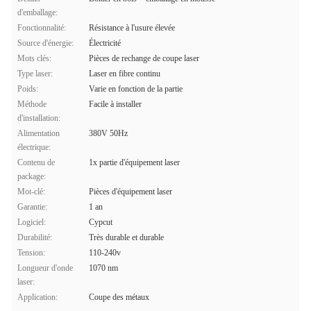
d'emballage:
Fonctionnalité:
Résistance à l'usure élevée
Source d'énergie:
Électricité
Mots clés:
Pièces de rechange de coupe laser
Type laser:
Laser en fibre continu
Poids:
Varie en fonction de la partie
Méthode
Facile à installer
d'installation:
Alimentation
380V 50Hz
électrique:
Contenu de
1x partie d'équipement laser
package:
Mot-clé:
Pièces d'équipement laser
Garantie:
1 an
Logiciel:
Cypcut
Durabilité:
Très durable et durable
Tension:
110-240v
Longueur d'onde
1070 nm
laser:
Application:
Coupe des métaux