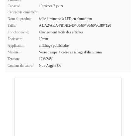
Capacité
10 pièces 7 jours
d'approvisionnement:
Nom du produit:
boîte lumineuse à LED en aluminium
Taille:
A1/A2/A3/A4/B1/B2/40*60/60*80/60/90/80*120
Fonctionnalité:
Changement facile des affiches
Épaisseur:
10mm
Application:
affichage publicitaire
Matériel:
Verre trempé + cadre en alliage d'aluminium
Tension:
12V/24V
Couleur du cadre:
Noir Argent Or