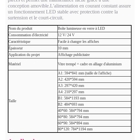
conception amovible.L'alimentation en courant constant assure
un fonctionnement LED stable avec protection contre la
surtension et le court-circuit.
Nom du produit
Boîte lumineuse en verre à LED
Consommation d'électricité
12 V/ 24 V
Caractéristique
Facile à changer les affiches
Épaisseur
10 mm
Application du projet
Affichage publicitaire
Matériel
Vitre trempé + cadre en alliage d'aluminium
A1: 594*841 mm (taille de l'affiche)
A2: 420*594 mm
A3: 297*420 mm
A4: 210*297 mm
B1: 584*1193 mm
Taille
B2: 484*693 mm
40*60: 584*794 mm
60*80: 584*794 mm
60*90: 584*894 mm
80*120: 784*1194 mm