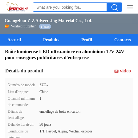
Guangzhou Z-Z Advertising Material Co., Ltd.
Verified Supplier
1 Years
Accueil
Produits
Profil
Contacts
Boîte lumineuse LED ultra-mince en aluminium 12V 24V
pour enseignes publicitaires d'entreprise
Détails du produit
video
Numéro de modèle:
ZZG-
Lieu d'origine:
Chine
Quantité minimum
1
de commande:
Détails de
emballage de boîte en carton
l'emballage:
Délai de livraison:
30 jours
Conditions de
T/T, Paypal, Alipay, Wechat, espèces
paiement: