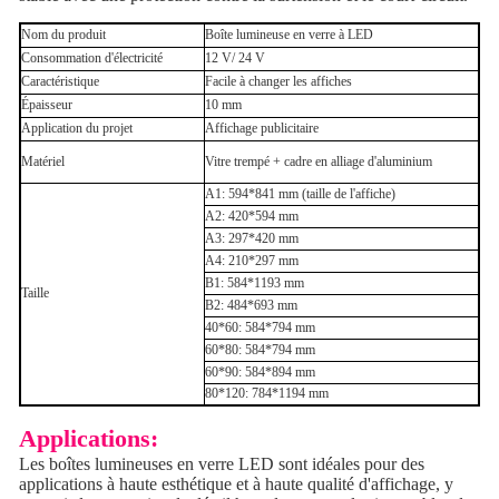
Nom du produit
Boîte lumineuse en verre à LED
Consommation d'électricité
12 V/ 24 V
Caractéristique
Facile à changer les affiches
Épaisseur
10 mm
Application du projet
Affichage publicitaire
Matériel
Vitre trempé + cadre en alliage d'aluminium
A1: 594*841 mm (taille de l'affiche)
A2: 420*594 mm
A3: 297*420 mm
A4: 210*297 mm
B1: 584*1193 mm
Taille
B2: 484*693 mm
40*60: 584*794 mm
60*80: 584*794 mm
60*90: 584*894 mm
80*120: 784*1194 mm
Applications:
Les boîtes lumineuses en verre LED sont idéales pour des
applications à haute esthétique et à haute qualité d'affichage, y