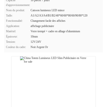
Capacité
10 pièces 7 jours
d'approvisionnement:
Nom du produit:
Caisson lumineux LED mince
Taille:
A1/A2/A3/A4/B1/B2/40*60/60*80/60/90/80*120
Fonctionnalité:
Changement facile des affiches
Application:
affichage publicitaire
Matériel:
Verre trempé + cadre en alliage d'aluminium
Épaisseur:
10mm
Tension:
12V/24V
Couleur du cadre:
Noir Argent Or