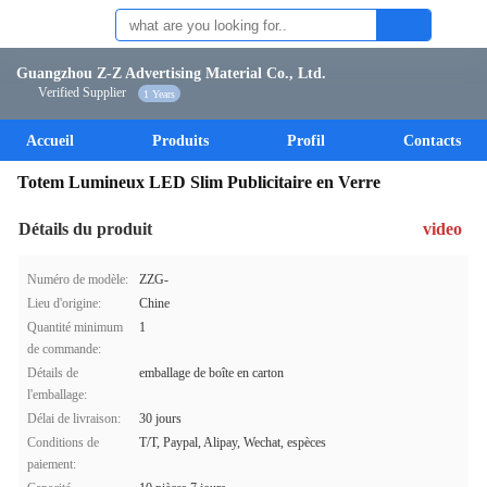
Guangzhou Z-Z Advertising Material Co., Ltd.
Verified Supplier
1 Years
Accueil
Produits
Profil
Contacts
Totem Lumineux LED Slim Publicitaire en Verre
Détails du produit
video
Numéro de modèle:
ZZG-
Lieu d'origine:
Chine
Quantité minimum
1
de commande:
Détails de
emballage de boîte en carton
l'emballage:
Délai de livraison:
30 jours
Conditions de
T/T, Paypal, Alipay, Wechat, espèces
paiement: