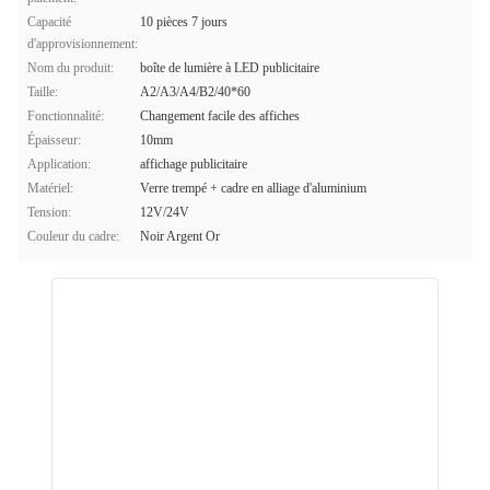
Capacité
10 pièces 7 jours
d'approvisionnement:
Nom du produit:
boîte de lumière à LED publicitaire
Taille:
A2/A3/A4/B2/40*60
Fonctionnalité:
Changement facile des affiches
Épaisseur:
10mm
Application:
affichage publicitaire
Matériel:
Verre trempé + cadre en alliage d'aluminium
Tension:
12V/24V
Couleur du cadre:
Noir Argent Or