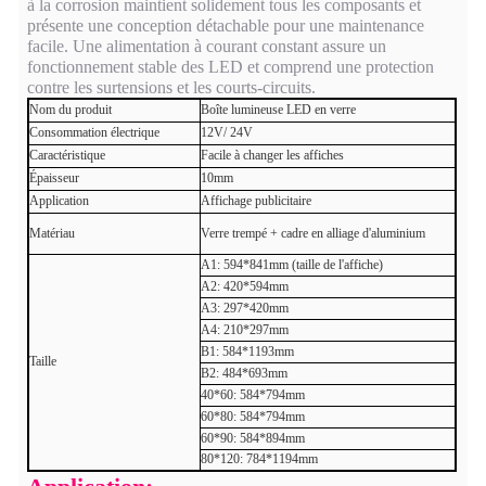
à la corrosion maintient solidement tous les composants et
présente une conception détachable pour une maintenance
facile. Une alimentation à courant constant assure un
fonctionnement stable des LED et comprend une protection
contre les surtensions et les courts-circuits.
Nom du produit
Boîte lumineuse LED en verre
Consommation électrique
12V/ 24V
Caractéristique
Facile à changer les affiches
Épaisseur
10mm
Application
Affichage publicitaire
Matériau
Verre trempé + cadre en alliage d'aluminium
A1: 594*841mm (taille de l'affiche)
A2: 420*594mm
A3: 297*420mm
A4: 210*297mm
B1: 584*1193mm
Taille
B2: 484*693mm
40*60: 584*794mm
60*80: 584*794mm
60*90: 584*894mm
80*120: 784*1194mm