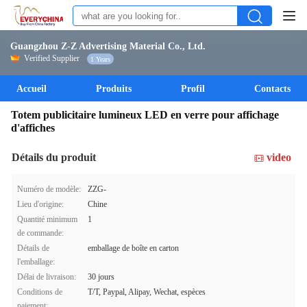
Guangzhou Z-Z Advertising Material Co., Ltd.
Verified Supplier
1 Years
Accueil
Produits
Profil
Contacts
Totem publicitaire lumineux LED en verre pour affichage
d'affiches
Détails du produit
video
Numéro de modèle:
ZZG-
Lieu d'origine:
Chine
Quantité minimum
1
de commande:
Détails de
emballage de boîte en carton
l'emballage:
Délai de livraison:
30 jours
Conditions de
T/T, Paypal, Alipay, Wechat, espèces
paiement: