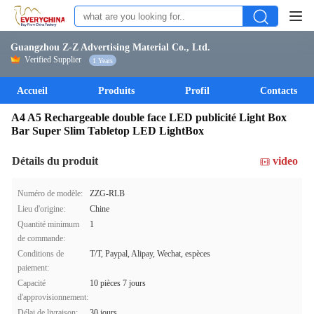
Guangzhou Z-Z Advertising Material Co., Ltd.
Verified Supplier
1 Years
Accueil
Produits
Profil
Contacts
A4 A5 Rechargeable double face LED publicité Light Box
Bar Super Slim Tabletop LED LightBox
Détails du produit
video
Numéro de modèle:
ZZG-RLB
Lieu d'origine:
Chine
Quantité minimum
1
de commande:
Conditions de
T/T, Paypal, Alipay, Wechat, espèces
paiement:
Capacité
10 pièces 7 jours
d'approvisionnement:
Délai de livraison:
30 jours