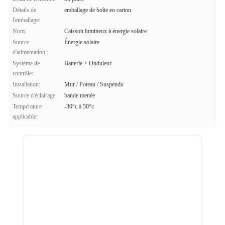
Détails de
emballage de boîte en carton
l'emballage:
Nom:
Caisson lumineux à énergie solaire
Source
Énergie solaire
d'alimentation :
Système de
Batterie + Onduleur
contrôle:
Installation:
Mur / Poteau / Suspendu
Source d'éclairage:
bande menée
Température
-30°c à 50°c
applicable: