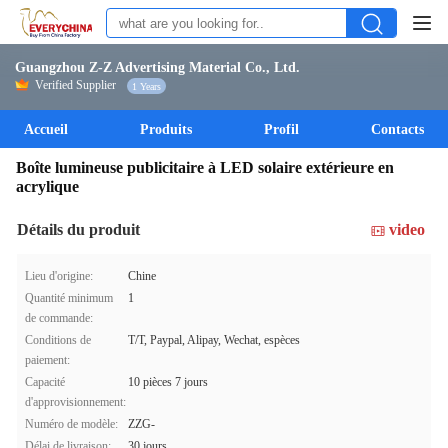
Guangzhou Z-Z Advertising Material Co., Ltd.
Verified Supplier
1 Years
Accueil
Produits
Profil
Contacts
Boîte lumineuse publicitaire à LED solaire extérieure en
acrylique
Détails du produit
video
Lieu d'origine:
Chine
Quantité minimum
1
de commande:
Conditions de
T/T, Paypal, Alipay, Wechat, espèces
paiement:
Capacité
10 pièces 7 jours
d'approvisionnement:
Numéro de modèle:
ZZG-
Délai de livraison:
30 jours