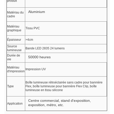
produit
Aluminium
Matériau du
cadre
Matériau
Tissu PVC
graphique
Épaisseur
>4cm
Source
Bande LED 2835 24 lumens
lumineuse
Durée de
50000 heures
vie
Matériau
Impression UV
d'impression
Boîte lumineuse rétroéclairée sans cadre pour bannière
Type
Flex, boîte lumineuse pour bannière Flex Clip, boîte
lumineuse en tissu silicone
Centre commercial, stand d'exposition,
Application
exposition, métro, etc.