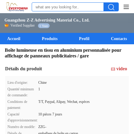
Guangzhou Z-Z Advertising Material Co., Ltd.
Verified Supplier
1 Years
Accueil
Produits
Profil
Contacts
Boîte lumineuse en tissu en aluminium personnalisée pour
affichage de panneaux publicitaires / gare
Détails du produit
video
Lieu d'origine:
Chine
Quantité minimum
1
de commande:
Conditions de
T/T, Paypal, Alipay, Wechat, espèces
paiement:
Capacité
10 pièces 7 jours
d'approvisionnement:
Numéro de modèle:
ZZG-
Détails de
emballage de boîte en carton