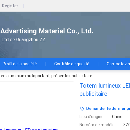
Register
dvertising Material Co., Ltd.
e., Ltd de Guangzhou ZZ.
Profil de la société
Contrôle de qualité
Contactez 
en aluminium autoportant, présentoir publicitaire
Totem lumineux LED
publicitaire
Demander le dernier pr
Lieu d'origine :
Chine
Numéro de modèle :
ZZG