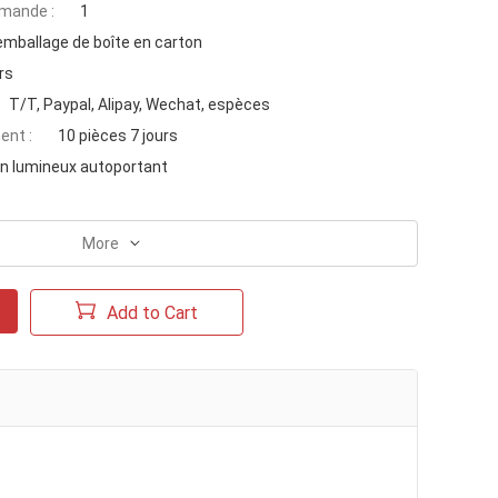
mande :
1
emballage de boîte en carton
rs
T/T, Paypal, Alipay, Wechat, espèces
ent :
10 pièces 7 jours
n lumineux autoportant
More
Add to Cart