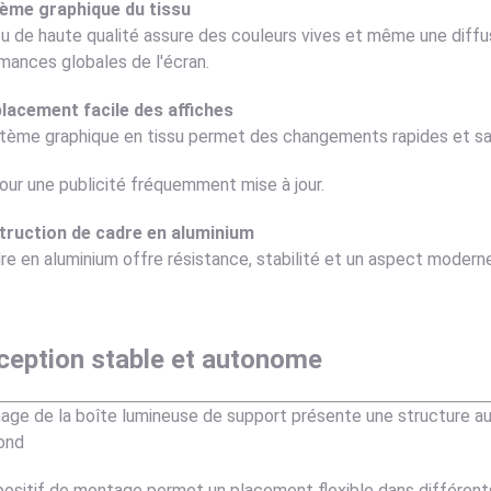
tème graphique du tissu
su de haute qualité assure des couleurs vives et même une diffusi
mances globales de l'écran.
lacement facile des affiches
tème graphique en tissu permet des changements rapides et sans
pour une publicité fréquemment mise à jour.
truction de cadre en aluminium
re en aluminium offre résistance, stabilité et un aspect moderne
ception stable et autonome
chage de la boîte lumineuse de support présente une structure a
fond
positif de montage permet un placement flexible dans différent