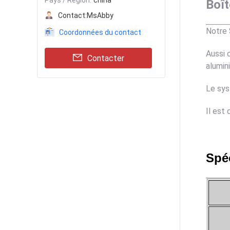
Pays / Région:
china
Boît
Contact:
MsAbby
Notre 
Coordonnées du contact
Aussi 
Contacter
alumin
Le sys
Il est
Spéc