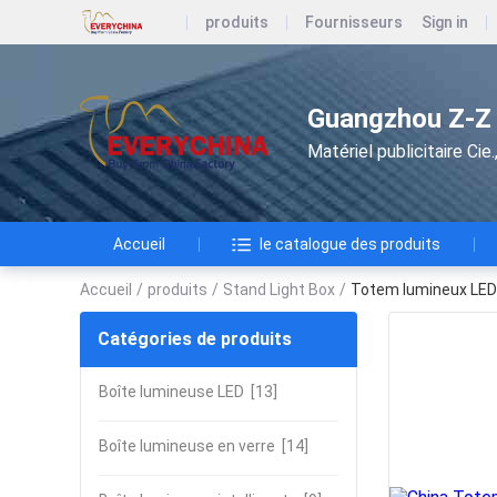
produits
Fournisseurs
Sign in
Guangzhou Z-Z A
Matériel publicitaire Ci
Accueil
le catalogue des produits
Accueil
/
produits
/
Stand Light Box
/
Totem lumineux LED 
Catégories de produits
Boîte lumineuse LED
[13]
Boîte lumineuse en verre
[14]