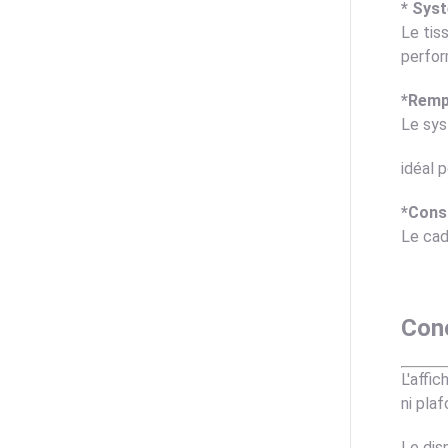
* Sys
Le tis
perfor
*Remp
Le sys
idéal 
*Cons
Le cad
Con
L'affi
ni pla
Le dis