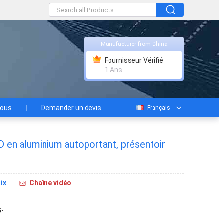
Manufacturer from China
Fournisseur Vérifié
1 Ans
nous
Demander un devis
Français
 en aluminium autoportant, présentoir
ix
Chaîne vidéo
-